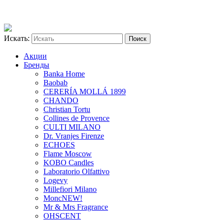
Искать:
Акции
Бренды
Banka Home
Baobab
CERERÍA MOLLÁ 1899
CHANDO
Christian Tortu
Collines de Provence
CULTI MILANO
Dr. Vranjes Firenze
ECHOES
Flame Moscow
KOBO Candles
Laboratorio Olfattivo
Logevy
Millefiori Milano
Monc
NEW!
Mr & Mrs Fragrance
OHSCENT