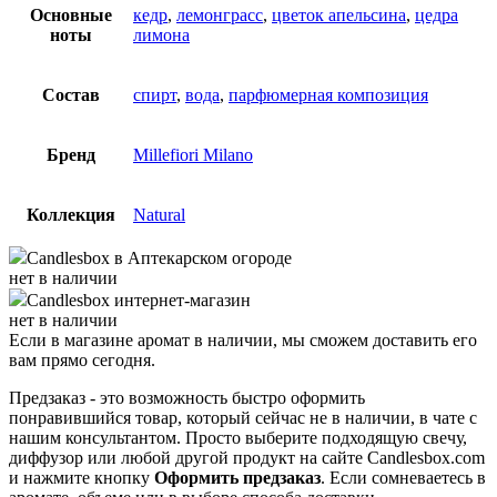
Основные
кедр
,
лемонграсс
,
цветок апельсина
,
цедра
ноты
лимона
Состав
cпирт
,
вода
,
парфюмерная композиция
Бренд
Millefiori Milano
Коллекция
Natural
Candlesbox
в Аптекарском огороде
нет в наличии
Candlesbox
интернет-магазин
нет в наличии
Если в магазине аромат в наличии, мы сможем доставить его
вам прямо сегодня.
Предзаказ - это возможность быстро оформить
понравившийся товар, который сейчас не в наличии, в чате с
нашим консультантом. Просто выберите подходящую свечу,
диффузор или любой другой продукт на сайте Candlesbox.com
и нажмите кнопку
Оформить предзаказ
. Если сомневаетесь в