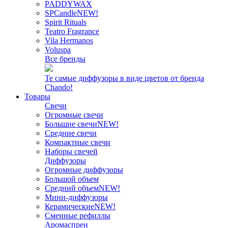
PADDYWAX
SPCandle
NEW!
Spirit Rituals
Teatro Fragrance
Vila Hermanos
Voluspa
Все бренды
Те самые диффузоры в виде цветов от бренда
Chando!
Товары
Свечи
Огромные свечи
Большие свечи
NEW!
Средние свечи
Компактные свечи
Наборы свечей
Диффузоры
Огромные диффузоры
Большой объем
Средний объем
NEW!
Мини-диффузоры
Керамические
NEW!
Сменные рефиллы
Аромаспреи