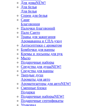
Для дома
NEW!
Для белья
Для белья
Спреи для белья
Саше
Благовония
Палочки благовоний
Пало Санто
Травы для зажигания
Аромаванна и СПА-уход
Антисептики с ароматом
Бомбочки для ванны
Кремы и лосьоны для рук
Мыло
Подарочные наборы
Средства для душа
NEW!
Средства для ванны
Твердые духи
Ароматы для авто
Ароматизаторы для авто
NEW!
Сменные блоки
Подарки
Подарочные наборы
NEW!
Подарочные сертификаты
Упаковка