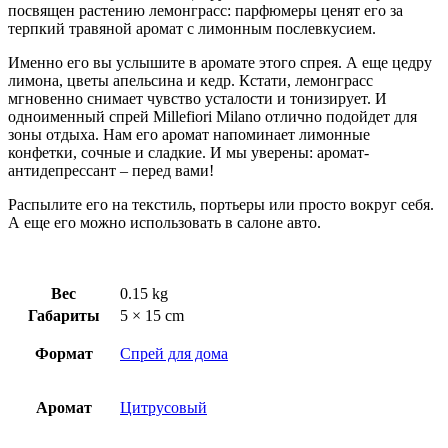
посвящен растению лемонграсс: парфюмеры ценят его за
терпкий травяной аромат с лимонным послевкусием.
Именно его вы услышите в аромате этого спрея. А еще цедру
лимона, цветы апельсина и кедр. Кстати, лемонграсс
мгновенно снимает чувство усталости и тонизирует. И
одноименный спрей Millefiori Milano отлично подойдет для
зоны отдыха. Нам его аромат напоминает лимонные
конфетки, сочные и сладкие. И мы уверены: аромат-
антидепрессант – перед вами!
Распылите его на текстиль, портьеры или просто вокруг себя.
А еще его можно использовать в салоне авто.
Вес
0.15 kg
Габариты
5 × 15 cm
Формат
Спрей для дома
Аромат
Цитрусовый