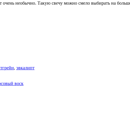
т очень необычно. Такую свечу можно смело выбирать на больш
итгрейн
,
эвкалипт
осовый воск