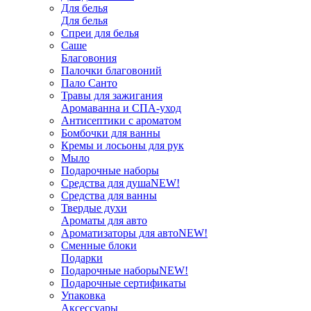
Для белья
Для белья
Спреи для белья
Саше
Благовония
Палочки благовоний
Пало Санто
Травы для зажигания
Аромаванна и СПА-уход
Антисептики с ароматом
Бомбочки для ванны
Кремы и лосьоны для рук
Мыло
Подарочные наборы
Средства для душа
NEW!
Средства для ванны
Твердые духи
Ароматы для авто
Ароматизаторы для авто
NEW!
Сменные блоки
Подарки
Подарочные наборы
NEW!
Подарочные сертификаты
Упаковка
Аксессуары