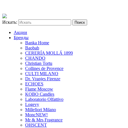
Искать:
Акции
Бренды
Banka Home
Baobab
CERERÍA MOLLÁ 1899
CHANDO
Christian Tortu
Collines de Provence
CULTI MILANO
Dr. Vranjes Firenze
ECHOES
Flame Moscow
KOBO Candles
Laboratorio Olfattivo
Logevy
Millefiori Milano
Monc
NEW!
Mr & Mrs Fragrance
OHSCENT