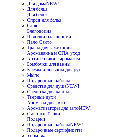
Для дома
NEW!
Для белья
Для белья
Спреи для белья
Саше
Благовония
Палочки благовоний
Пало Санто
Травы для зажигания
Аромаванна и СПА-уход
Антисептики с ароматом
Бомбочки для ванны
Кремы и лосьоны для рук
Мыло
Подарочные наборы
Средства для душа
NEW!
Средства для ванны
Твердые духи
Ароматы для авто
Ароматизаторы для авто
NEW!
Сменные блоки
Подарки
Подарочные наборы
NEW!
Подарочные сертификаты
Упаковка