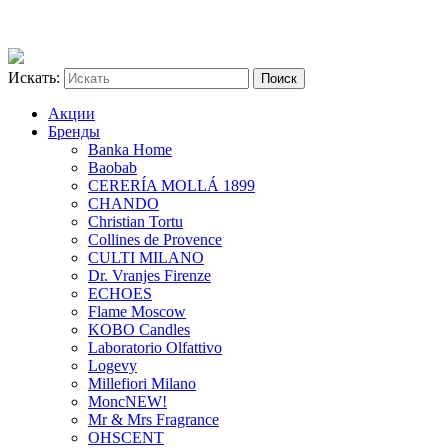
Искать:
Акции
Бренды
Banka Home
Baobab
CERERÍA MOLLÁ 1899
CHANDO
Christian Tortu
Collines de Provence
CULTI MILANO
Dr. Vranjes Firenze
ECHOES
Flame Moscow
KOBO Candles
Laboratorio Olfattivo
Logevy
Millefiori Milano
Monc
NEW!
Mr & Mrs Fragrance
OHSCENT