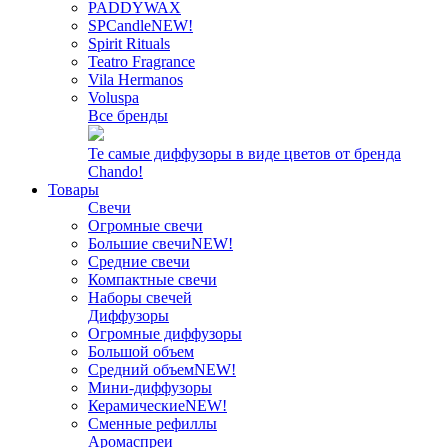
PADDYWAX
SPCandle
NEW!
Spirit Rituals
Teatro Fragrance
Vila Hermanos
Voluspa
Все бренды
Те самые диффузоры в виде цветов от бренда
Chando!
Товары
Свечи
Огромные свечи
Большие свечи
NEW!
Средние свечи
Компактные свечи
Наборы свечей
Диффузоры
Огромные диффузоры
Большой объем
Средний объем
NEW!
Мини-диффузоры
Керамические
NEW!
Сменные рефиллы
Аромаспреи