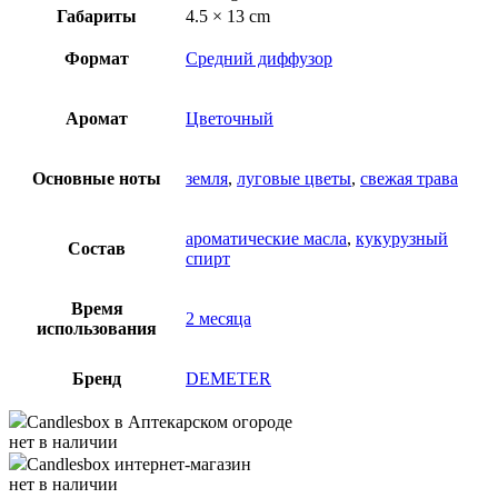
Габариты
4.5 × 13 cm
Формат
Средний диффузор
Аромат
Цветочный
Основные ноты
земля
,
луговые цветы
,
свежая трава
ароматические масла
,
кукурузный
Состав
спирт
Время
2 месяца
использования
Бренд
DEMETER
Candlesbox
в Аптекарском огороде
нет в наличии
Candlesbox
интернет-магазин
нет в наличии