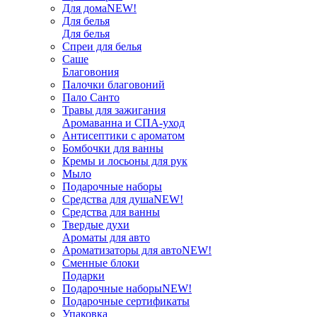
Для дома
NEW!
Для белья
Для белья
Спреи для белья
Саше
Благовония
Палочки благовоний
Пало Санто
Травы для зажигания
Аромаванна и СПА-уход
Антисептики с ароматом
Бомбочки для ванны
Кремы и лосьоны для рук
Мыло
Подарочные наборы
Средства для душа
NEW!
Средства для ванны
Твердые духи
Ароматы для авто
Ароматизаторы для авто
NEW!
Сменные блоки
Подарки
Подарочные наборы
NEW!
Подарочные сертификаты
Упаковка