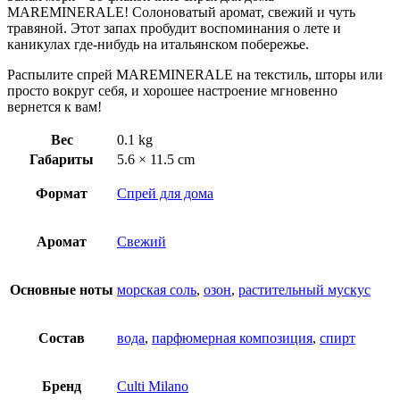
MAREMINERALE! Солоноватый аромат, свежий и чуть
травяной. Этот запах пробудит воспоминания о лете и
каникулах где-нибудь на итальянском побережье.
Распылите спрей MAREMINERALE на текстиль, шторы или
просто вокруг себя, и хорошее настроение мгновенно
вернется к вам!
Вес
0.1 kg
Габариты
5.6 × 11.5 cm
Формат
Спрей для дома
Аромат
Свежий
Основные ноты
морская соль
,
озон
,
растительный мускус
Состав
вода
,
парфюмерная композиция
,
спирт
Бренд
Culti Milano