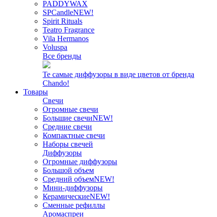
PADDYWAX
SPCandle
NEW!
Spirit Rituals
Teatro Fragrance
Vila Hermanos
Voluspa
Все бренды
Те самые диффузоры в виде цветов от бренда
Chando!
Товары
Свечи
Огромные свечи
Большие свечи
NEW!
Средние свечи
Компактные свечи
Наборы свечей
Диффузоры
Огромные диффузоры
Большой объем
Средний объем
NEW!
Мини-диффузоры
Керамические
NEW!
Сменные рефиллы
Аромаспреи