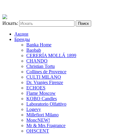
Искать:
Акции
Бренды
Banka Home
Baobab
CERERÍA MOLLÁ 1899
CHANDO
Christian Tortu
Collines de Provence
CULTI MILANO
Dr. Vranjes Firenze
ECHOES
Flame Moscow
KOBO Candles
Laboratorio Olfattivo
Logevy
Millefiori Milano
Monc
NEW!
Mr & Mrs Fragrance
OHSCENT