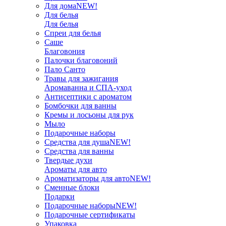
Для дома
NEW!
Для белья
Для белья
Спреи для белья
Саше
Благовония
Палочки благовоний
Пало Санто
Травы для зажигания
Аромаванна и СПА-уход
Антисептики с ароматом
Бомбочки для ванны
Кремы и лосьоны для рук
Мыло
Подарочные наборы
Средства для душа
NEW!
Средства для ванны
Твердые духи
Ароматы для авто
Ароматизаторы для авто
NEW!
Сменные блоки
Подарки
Подарочные наборы
NEW!
Подарочные сертификаты
Упаковка