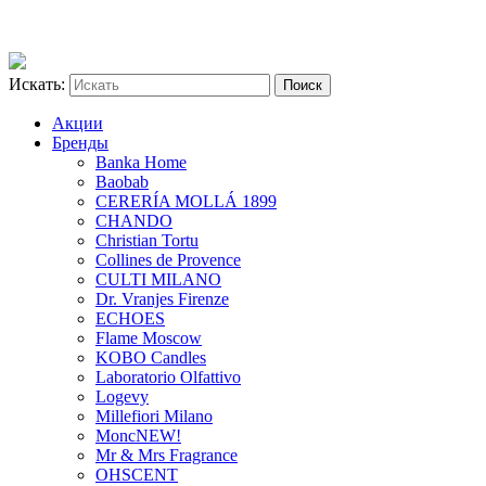
Искать:
Акции
Бренды
Banka Home
Baobab
CERERÍA MOLLÁ 1899
CHANDO
Christian Tortu
Collines de Provence
CULTI MILANO
Dr. Vranjes Firenze
ECHOES
Flame Moscow
KOBO Candles
Laboratorio Olfattivo
Logevy
Millefiori Milano
Monc
NEW!
Mr & Mrs Fragrance
OHSCENT