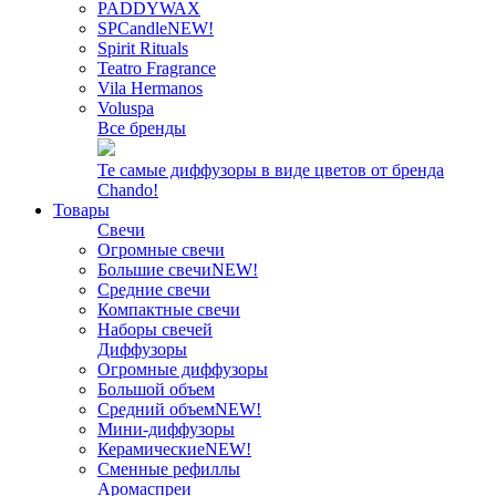
PADDYWAX
SPCandle
NEW!
Spirit Rituals
Teatro Fragrance
Vila Hermanos
Voluspa
Все бренды
Те самые диффузоры в виде цветов от бренда
Chando!
Товары
Свечи
Огромные свечи
Большие свечи
NEW!
Средние свечи
Компактные свечи
Наборы свечей
Диффузоры
Огромные диффузоры
Большой объем
Средний объем
NEW!
Мини-диффузоры
Керамические
NEW!
Сменные рефиллы
Аромаспреи