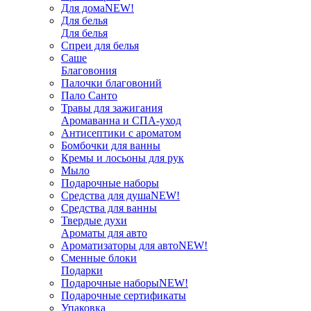
Для дома
NEW!
Для белья
Для белья
Спреи для белья
Саше
Благовония
Палочки благовоний
Пало Санто
Травы для зажигания
Аромаванна и СПА-уход
Антисептики с ароматом
Бомбочки для ванны
Кремы и лосьоны для рук
Мыло
Подарочные наборы
Средства для душа
NEW!
Средства для ванны
Твердые духи
Ароматы для авто
Ароматизаторы для авто
NEW!
Сменные блоки
Подарки
Подарочные наборы
NEW!
Подарочные сертификаты
Упаковка