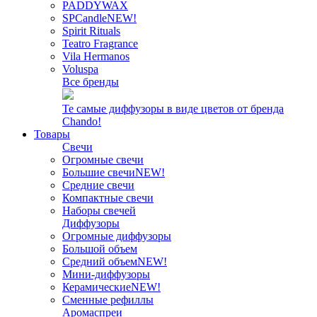
PADDYWAX
SPCandle
NEW!
Spirit Rituals
Teatro Fragrance
Vila Hermanos
Voluspa
Все бренды
Те самые диффузоры в виде цветов от бренда
Chando!
Товары
Свечи
Огромные свечи
Большие свечи
NEW!
Средние свечи
Компактные свечи
Наборы свечей
Диффузоры
Огромные диффузоры
Большой объем
Средний объем
NEW!
Мини-диффузоры
Керамические
NEW!
Сменные рефиллы
Аромаспреи