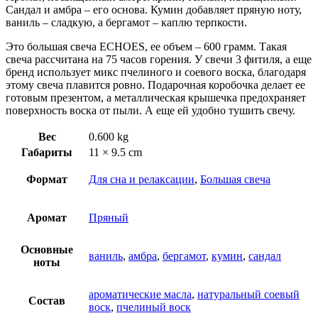
Сандал и амбра – его основа. Кумин добавляет пряную ноту,
ваниль – сладкую, а бергамот – каплю терпкости.
Это большая свеча ECHOES, ее объем – 600 грамм. Такая
свеча рассчитана на 75 часов горения. У свечи 3 фитиля, а еще
бренд использует микс пчелиного и соевого воска, благодаря
этому свеча плавится ровно. Подарочная коробочка делает ее
готовым презентом, а металлическая крышечка предохраняет
поверхность воска от пыли. А еще ей удобно тушить свечу.
Вес
0.600 kg
Габариты
11 × 9.5 cm
Формат
Для сна и релаксации
,
Большая свеча
Аромат
Пряный
Основные
ваниль
,
амбра
,
бергамот
,
кумин
,
сандал
ноты
ароматические масла
,
натуральный соевый
Состав
воск
,
пчелиный воск