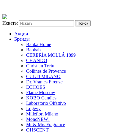
Искать:
Акции
Бренды
Banka Home
Baobab
CERERÍA MOLLÁ 1899
CHANDO
Christian Tortu
Collines de Provence
CULTI MILANO
Dr. Vranjes Firenze
ECHOES
Flame Moscow
KOBO Candles
Laboratorio Olfattivo
Logevy
Millefiori Milano
Monc
NEW!
Mr & Mrs Fragrance
OHSCENT