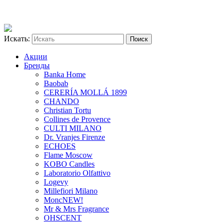
Искать:
Акции
Бренды
Banka Home
Baobab
CERERÍA MOLLÁ 1899
CHANDO
Christian Tortu
Collines de Provence
CULTI MILANO
Dr. Vranjes Firenze
ECHOES
Flame Moscow
KOBO Candles
Laboratorio Olfattivo
Logevy
Millefiori Milano
Monc
NEW!
Mr & Mrs Fragrance
OHSCENT