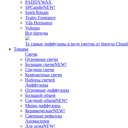
PADDYWAX
SPCandle
NEW!
Spirit Rituals
Teatro Fragrance
Vila Hermanos
Voluspa
Все бренды
Те самые диффузоры в виде цветов от бренда Chand
Товары
Свечи
Огромные свечи
Большие свечи
NEW!
Средние свечи
Компактные свечи
Наборы свечей
Диффузоры
Огромные диффузоры
Большой объем
Средний объем
NEW!
Мини-диффузоры
Керамические
NEW!
Сменные рефиллы
Аромаспреи
Для дома
NEW!