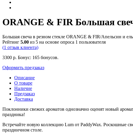
ORANGE & FIR Большая свеча
Большая свеча в резном стекле ORANGE & FIR/Апельсин и ел
Рейтинг
5.00
из 5 на основе опроса
1
пользователя
(
1
отзыв клиента)
3300
р.
Бонус:
165 бонусов.
Оформить предзаказ
Описание
О товаре
Наличие
Предзаказ
Доставка
Поклонники свежих ароматов однозначно оценят новый арома
праздника!
Встречайте новую коллекцию Lum от PaddyWax. Роскошные свечи
праздничном столе.