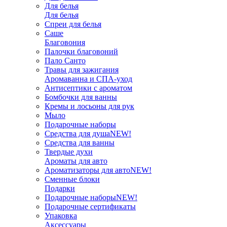
Для белья
Для белья
Спреи для белья
Саше
Благовония
Палочки благовоний
Пало Санто
Травы для зажигания
Аромаванна и СПА-уход
Антисептики с ароматом
Бомбочки для ванны
Кремы и лосьоны для рук
Мыло
Подарочные наборы
Средства для душа
NEW!
Средства для ванны
Твердые духи
Ароматы для авто
Ароматизаторы для авто
NEW!
Сменные блоки
Подарки
Подарочные наборы
NEW!
Подарочные сертификаты
Упаковка
Аксессуары