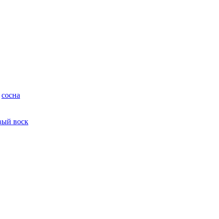
,
сосна
вый воск