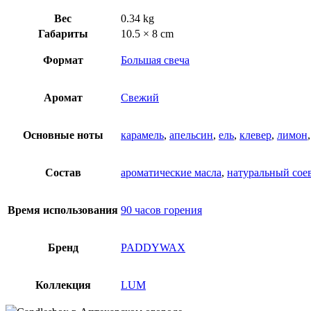
Вес
0.34 kg
Габариты
10.5 × 8 cm
Формат
Большая свеча
Аромат
Свежий
Основные ноты
карамель
,
апельсин
,
ель
,
клевер
,
лимон
Состав
ароматические масла
,
натуральный сое
Время использования
90 часов горения
Бренд
PADDYWAX
Коллекция
LUM