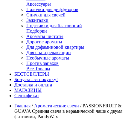
Аксессуары
Палочки для диффузоров
Спички для свечей
Зажигалки
Подставки для благовоний
Подборки
Ароматы чистоты
Дорогие ароматы
Для дофаминовой квартиры
Для сна и релаксации
Необычные ароматы
Против запахов
Все Товары
БЕСТСЕЛЛЕРЫ
Бонусы - за покупку!
Доставка и оплата
МАГАЗИНЫ
Cертификат
Главная
/
Ароматические свечи
/
PASSIONFRUIT &
GUAVA Средняя свеча в керамической чаше с двумя
фитилями, PaddyWax