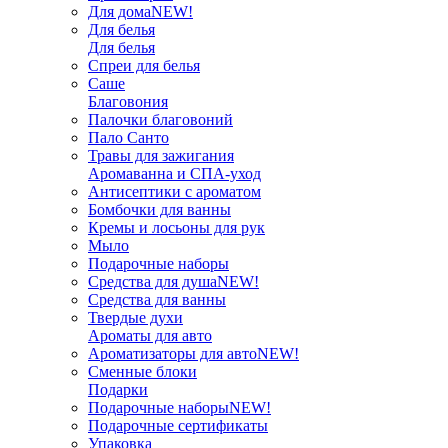
Для дома
NEW!
Для белья
Для белья
Спреи для белья
Саше
Благовония
Палочки благовоний
Пало Санто
Травы для зажигания
Аромаванна и СПА-уход
Антисептики с ароматом
Бомбочки для ванны
Кремы и лосьоны для рук
Мыло
Подарочные наборы
Средства для душа
NEW!
Средства для ванны
Твердые духи
Ароматы для авто
Ароматизаторы для авто
NEW!
Сменные блоки
Подарки
Подарочные наборы
NEW!
Подарочные сертификаты
Упаковка