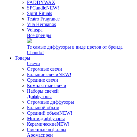
PADDYWAX
SPCandle
NEW!
Spirit Rituals
Teatro Fragrance
Vila Hermanos
Voluspa
Все бренды
Те самые диффузоры в виде цветов от бренда
Chando!
Товары
Свечи
Огромные свечи
Большие свечи
NEW!
Средние свечи
Компактные свечи
Наборы свечей
Диффузоры
Огромные диффузоры
Большой объем
Средний объем
NEW!
Мини-диффузоры
Керамические
NEW!
Сменные рефиллы
Аромаспреи