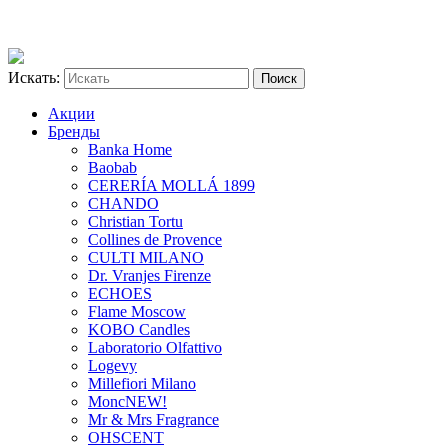
Искать:
Акции
Бренды
Banka Home
Baobab
CERERÍA MOLLÁ 1899
CHANDO
Christian Tortu
Collines de Provence
CULTI MILANO
Dr. Vranjes Firenze
ECHOES
Flame Moscow
KOBO Candles
Laboratorio Olfattivo
Logevy
Millefiori Milano
Monc
NEW!
Mr & Mrs Fragrance
OHSCENT