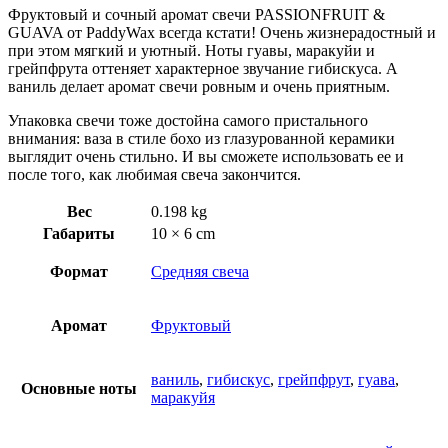
Фруктовый и сочный аромат свечи PASSIONFRUIT &
GUAVA от PaddyWax всегда кстати! Очень жизнерадостный и
при этом мягкий и уютный. Ноты гуавы, маракуйи и
грейпфрута оттеняет характерное звучание гибискуса. А
ваниль делает аромат свечи ровным и очень приятным.
Упаковка свечи тоже достойна самого пристального
внимания: ваза в стиле бохо из глазурованной керамики
выглядит очень стильно. И вы сможете использовать ее и
после того, как любимая свеча закончится.
Вес
0.198 kg
Габариты
10 × 6 cm
Формат
Средняя свеча
Аромат
Фруктовый
ваниль
,
гибискус
,
грейпфрут
,
гуава
,
Основные ноты
маракуйя