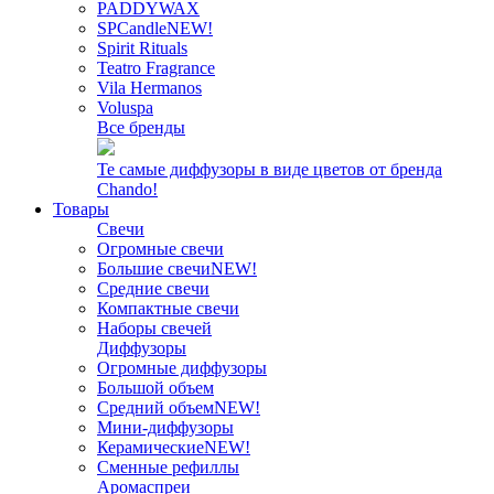
PADDYWAX
SPCandle
NEW!
Spirit Rituals
Teatro Fragrance
Vila Hermanos
Voluspa
Все бренды
Те самые диффузоры в виде цветов от бренда
Chando!
Товары
Свечи
Огромные свечи
Большие свечи
NEW!
Средние свечи
Компактные свечи
Наборы свечей
Диффузоры
Огромные диффузоры
Большой объем
Средний объем
NEW!
Мини-диффузоры
Керамические
NEW!
Сменные рефиллы
Аромаспреи