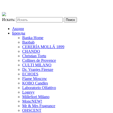
Искать:
Акции
Бренды
Banka Home
Baobab
CERERÍA MOLLÁ 1899
CHANDO
Christian Tortu
Collines de Provence
CULTI MILANO
Dr. Vranjes Firenze
ECHOES
Flame Moscow
KOBO Candles
Laboratorio Olfattivo
Logevy
Millefiori Milano
Monc
NEW!
Mr & Mrs Fragrance
OHSCENT