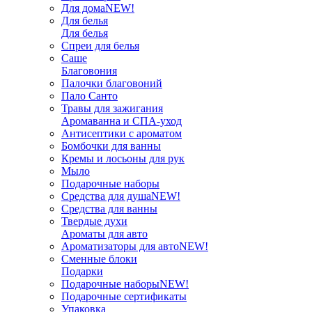
Для дома
NEW!
Для белья
Для белья
Спреи для белья
Саше
Благовония
Палочки благовоний
Пало Санто
Травы для зажигания
Аромаванна и СПА-уход
Антисептики с ароматом
Бомбочки для ванны
Кремы и лосьоны для рук
Мыло
Подарочные наборы
Средства для душа
NEW!
Средства для ванны
Твердые духи
Ароматы для авто
Ароматизаторы для авто
NEW!
Сменные блоки
Подарки
Подарочные наборы
NEW!
Подарочные сертификаты
Упаковка