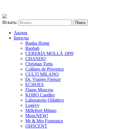
Искать:
Акции
Бренды
Banka Home
Baobab
CERERÍA MOLLÁ 1899
CHANDO
Christian Tortu
Collines de Provence
CULTI MILANO
Dr. Vranjes Firenze
ECHOES
Flame Moscow
KOBO Candles
Laboratorio Olfattivo
Logevy
Millefiori Milano
Monc
NEW!
Mr & Mrs Fragrance
OHSCENT