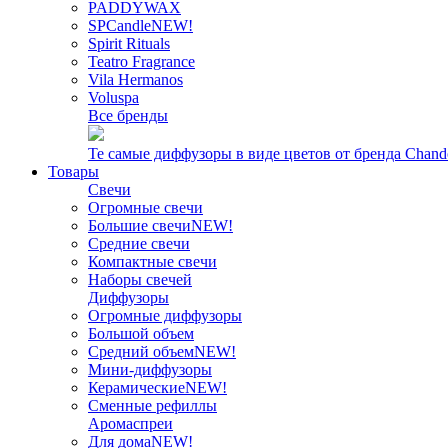
PADDYWAX
SPCandle
NEW!
Spirit Rituals
Teatro Fragrance
Vila Hermanos
Voluspa
Все бренды
Те самые диффузоры в виде цветов от бренда Chand
Товары
Свечи
Огромные свечи
Большие свечи
NEW!
Средние свечи
Компактные свечи
Наборы свечей
Диффузоры
Огромные диффузоры
Большой объем
Средний объем
NEW!
Мини-диффузоры
Керамические
NEW!
Сменные рефиллы
Аромаспреи
Для дома
NEW!