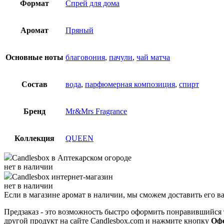
Формат
Спрей для дома
Аромат
Пряный
Основные ноты
благовония
,
пачули
,
чай матча
Состав
вода
,
парфюмерная композиция
,
спирт
Бренд
Mr&Mrs Fragrance
Коллекция
QUEEN
Candlesbox
в Аптекарском огороде
нет в наличии
Candlesbox
интернет-магазин
нет в наличии
Если в магазине аромат в наличии, мы сможем доставить его в
Предзаказ - это возможность быстро оформить понравившийся 
другой продукт на сайте Candlesbox.com и нажмите кнопку
Офо