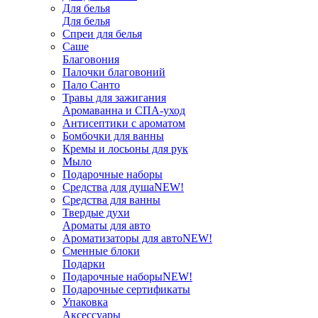
Для белья
Для белья
Спреи для белья
Саше
Благовония
Палочки благовоний
Пало Санто
Травы для зажигания
Аромаванна и СПА-уход
Антисептики с ароматом
Бомбочки для ванны
Кремы и лосьоны для рук
Мыло
Подарочные наборы
Средства для душа
NEW!
Средства для ванны
Твердые духи
Ароматы для авто
Ароматизаторы для авто
NEW!
Сменные блоки
Подарки
Подарочные наборы
NEW!
Подарочные сертификаты
Упаковка
Аксессуары