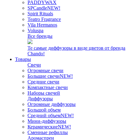
PADDYWAX
SPCandle
NEW!
Spirit Rituals
Teatro Fragrance
Vila Hermanos
Voluspa
Все бренды
Те самые диффузоры в виде цветов от бренда
Chando!
Товары
Свечи
Огромные свечи
Большие свечи
NEW!
Средние свечи
Компактные свечи
Наборы свечей
Диффузоры
Огромные диффузоры
Большой объем
Средний объем
NEW!
Мини-диффузоры
Керамические
NEW!
Сменные рефиллы
Аромаспреи