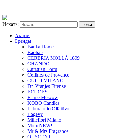
Искать:
Акции
Бренды
Banka Home
Baobab
CERERÍA MOLLÁ 1899
CHANDO
Christian Tortu
Collines de Provence
CULTI MILANO
Dr. Vranjes Firenze
ECHOES
Flame Moscow
KOBO Candles
Laboratorio Olfattivo
Logevy
Millefiori Milano
Monc
NEW!
Mr & Mrs Fragrance
OHSCENT