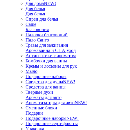
Для дома
NEW!
Для белья
Для белья
Спреи для белья
Саше
Благовония
Палочки благовоний
Пало Санто
Травы для зажигания
Аромаванна и СПА-уход
Антисептики с ароматом
Бомбочки для ванны
Кремы и лосьоны для рук
Мыло
Подарочные наборы
Средства для душа
NEW!
Средства для ванны
Твердые духи
Ароматы для авто
Ароматизаторы для авто
NEW!
Сменные блоки
Подарки
Подарочные наборы
NEW!
Подарочные сертификаты
Упаковка