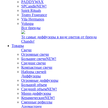
PADDYWAX
SPCandle
NEW!
Spirit Rituals
Teatro Fragrance
Vila Hermanos
Voluspa
Все бренды
Те самые диффузоры в виде цветов от бренда
Chando!
Товары
Свечи
Огромные свечи
Большие свечи
NEW!
Средние свечи
Компактные свечи
Наборы свечей
Диффузоры
Огромные диффузоры
Большой объем
Средний объем
NEW!
Мини-диффузоры
Керамические
NEW!
Сменные рефиллы
Аромаспреи