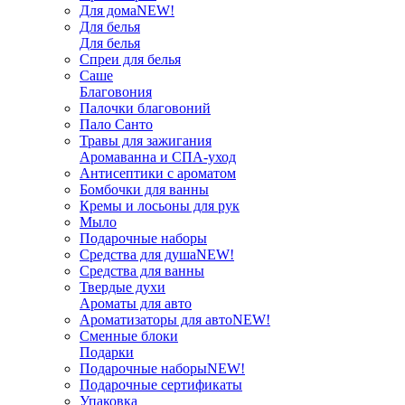
Для дома
NEW!
Для белья
Для белья
Спреи для белья
Саше
Благовония
Палочки благовоний
Пало Санто
Травы для зажигания
Аромаванна и СПА-уход
Антисептики с ароматом
Бомбочки для ванны
Кремы и лосьоны для рук
Мыло
Подарочные наборы
Средства для душа
NEW!
Средства для ванны
Твердые духи
Ароматы для авто
Ароматизаторы для авто
NEW!
Сменные блоки
Подарки
Подарочные наборы
NEW!
Подарочные сертификаты
Упаковка