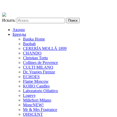
Искать:
Акции
Бренды
Banka Home
Baobab
CERERÍA MOLLÁ 1899
CHANDO
Christian Tortu
Collines de Provence
CULTI MILANO
Dr. Vranjes Firenze
ECHOES
Flame Moscow
KOBO Candles
Laboratorio Olfattivo
Logevy
Millefiori Milano
Monc
NEW!
Mr & Mrs Fragrance
OHSCENT