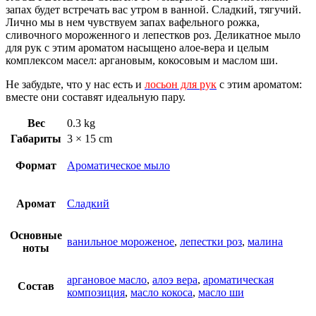
запах будет встречать вас утром в ванной. Сладкий, тягучий.
Лично мы в нем чувствуем запах вафельного рожка,
сливочного мороженного и лепестков роз. Деликатное мыло
для рук с этим ароматом насыщено алое-вера и целым
комплексом масел: аргановым, кокосовым и маслом ши.
Не забудьте, что у нас есть и
лосьон для рук
с этим ароматом:
вместе они составят идеальную пару.
Вес
0.3 kg
Габариты
3 × 15 cm
Формат
Ароматическое мыло
Аромат
Сладкий
Основные
ванильное мороженое
,
лепестки роз
,
малина
ноты
аргановое масло
,
алоэ вера
,
ароматическая
Состав
композиция
,
масло кокоса
,
масло ши