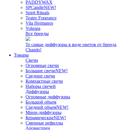
PADDYWAX
SPCandle
NEW!
Spirit Rituals
Teatro Fragrance
Vila Hermanos
Voluspa
Все бренды
Те самые диффузоры в виде цветов от бренда
Chando!
Товары
Свечи
Огромные свечи
Большие свечи
NEW!
Средние свечи
Компактные свечи
Наборы свечей
Диффузоры
Огромные диффузоры
Большой объем
Средний объем
NEW!
Мини-диффузоры
Керамические
NEW!
Сменные рефиллы
Аромаспреи