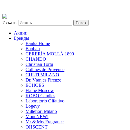
Искать:
Акции
Бренды
Banka Home
Baobab
CERERÍA MOLLÁ 1899
CHANDO
Christian Tortu
Collines de Provence
CULTI MILANO
Dr. Vranjes Firenze
ECHOES
Flame Moscow
KOBO Candles
Laboratorio Olfattivo
Logevy
Millefiori Milano
Monc
NEW!
Mr & Mrs Fragrance
OHSCENT