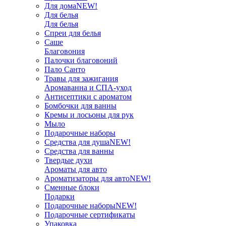
Для дома
NEW!
Для белья
Для белья
Спреи для белья
Саше
Благовония
Палочки благовоний
Пало Санто
Травы для зажигания
Аромаванна и СПА-уход
Антисептики с ароматом
Бомбочки для ванны
Кремы и лосьоны для рук
Мыло
Подарочные наборы
Средства для душа
NEW!
Средства для ванны
Твердые духи
Ароматы для авто
Ароматизаторы для авто
NEW!
Сменные блоки
Подарки
Подарочные наборы
NEW!
Подарочные сертификаты
Упаковка