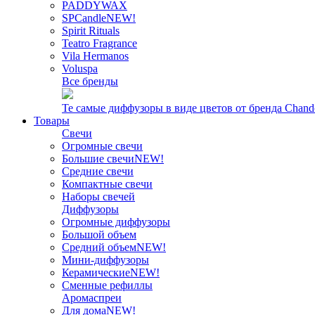
PADDYWAX
SPCandle
NEW!
Spirit Rituals
Teatro Fragrance
Vila Hermanos
Voluspa
Все бренды
Те самые диффузоры в виде цветов от бренда Chand
Товары
Свечи
Огромные свечи
Большие свечи
NEW!
Средние свечи
Компактные свечи
Наборы свечей
Диффузоры
Огромные диффузоры
Большой объем
Средний объем
NEW!
Мини-диффузоры
Керамические
NEW!
Сменные рефиллы
Аромаспреи
Для дома
NEW!