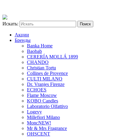
Искать:
Акции
Бренды
Banka Home
Baobab
CERERÍA MOLLÁ 1899
CHANDO
Christian Tortu
Collines de Provence
CULTI MILANO
Dr. Vranjes Firenze
ECHOES
Flame Moscow
KOBO Candles
Laboratorio Olfattivo
Logevy
Millefiori Milano
Monc
NEW!
Mr & Mrs Fragrance
OHSCENT