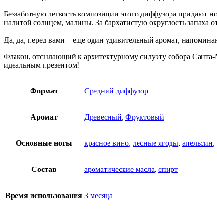
Беззаботную легкость композиции этого диффузора придают но
налитой солнцем, малины. За бархатистую округлость запаха о
Да, да, перед вами – еще один удивительный аромат, напомин
Флакон, отсылающий к архитектурному силуэту собора Санта-
идеальным презентом!
Формат
Средний диффузор
Аромат
Древесный
,
Фруктовый
Основные ноты
красное вино
,
лесные ягоды
,
апельсин
,
Состав
ароматические масла
,
спирт
Время использования
3 месяца