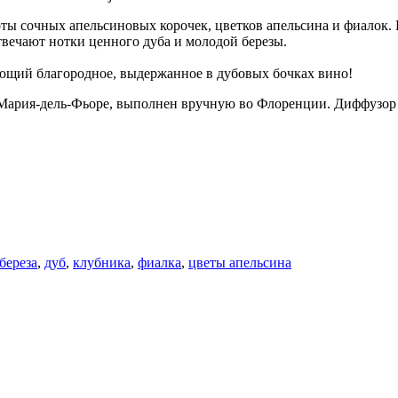
ты сочных апельсиновых корочек, цветков апельсина и фиалок. 
твечают нотки ценного дуба и молодой березы.
ающий благородное, выдержанное в дубовых бочках вино!
Мария-дель-Фьоре, выполнен вручную во Флоренции. Диффузор 
береза
,
дуб
,
клубника
,
фиалка
,
цветы апельсина