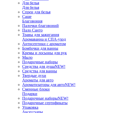
Для белья
Для белья
Спреи для белья
Саше
Благовония
Палочки благовоний
Пало Санто
Травы для зажигания
Аромаванна и СПА-уход
Антисептики с ароматом
Бомбочки для ванны
Кремы и лосьоны для рук
Мыло
Подарочные наборы
Средства для душа
NEW!
Средства для ванны
Твердые духи
Ароматы для авто
Ароматизаторы для авто
NEW!
Сменные блоки
Подарки
Подарочные наборы
NEW!
Подарочные сертификаты
Упаковка
Аксессуары