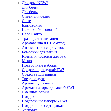
Для дома
NEW!
Для белья
Для белья
Спреи для белья
Саше
Благовония
Палочки благовоний
Пало Санто
Травы для зажигания
Аромаванна и СПА-уход
Антисептики с ароматом
Бомбочки для ванны
Кремы и лосьоны для рук
Мыло
Подарочные наборы
Средства для душа
NEW!
Средства для ванны
Твердые духи
Ароматы для авто
Ароматизаторы для авто
NEW!
Сменные блоки
Подарки
Подарочные наборы
NEW!
Подарочные сертификаты
Упаковка