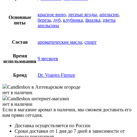
красное вино
,
лесные ягоды
,
апельсин
,
Основные
береза
,
дуб
,
клубника
,
фиалка
,
цветы
ноты
апельсина
Состав
ароматические масла
,
спирт
Время
9 месяцев
использования
Бренд
Dr. Vranjes Firenze
Candlesbox
в Аптекарском огороде
нет в наличии
Candlesbox
интернет-магазин
нет в наличии
Если в магазине аромат в наличии, мы сможем доставить его
вам прямо сегодня.
Доставка осуществляется по России
Сроки доставки от 1 дня до 7 дней в зависимости от
города покупателя