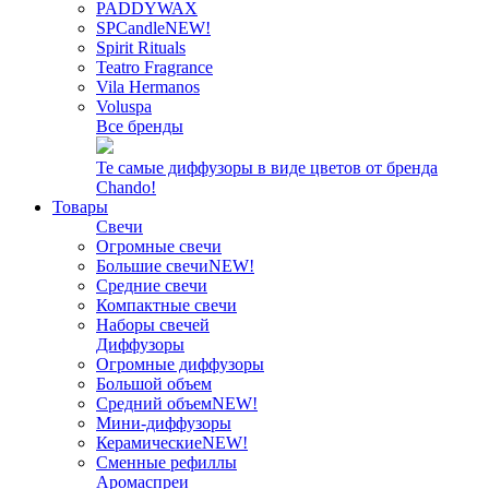
PADDYWAX
SPCandle
NEW!
Spirit Rituals
Teatro Fragrance
Vila Hermanos
Voluspa
Все бренды
Те самые диффузоры в виде цветов от бренда
Chando!
Товары
Свечи
Огромные свечи
Большие свечи
NEW!
Средние свечи
Компактные свечи
Наборы свечей
Диффузоры
Огромные диффузоры
Большой объем
Средний объем
NEW!
Мини-диффузоры
Керамические
NEW!
Сменные рефиллы
Аромаспреи