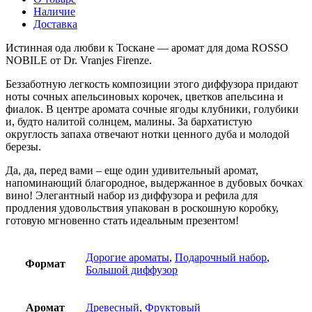
Наличие
Доставка
Истинная ода любви к Тоскане — аромат для дома ROSSO
NOBILE от Dr. Vranjes Firenze.
Беззаботную легкость композиции этого диффузора придают
ноты сочных апельсиновых корочек, цветков апельсина и
фиалок. В центре аромата сочные ягоды клубники, голубики
и, будто налитой солнцем, малины. За бархатистую
округлость запаха отвечают нотки ценного дуба и молодой
березы.
Да, да, перед вами – еще один удивительный аромат,
напоминающий благородное, выдержанное в дубовых бочках
вино! Элегантный набор из диффузора и рефила для
продления удовольствия упакован в роскошную коробку,
готовую мгновенно стать идеальным презентом!
Дорогие ароматы
,
Подарочный набор
,
Формат
Большой диффузор
Аромат
Древесный
,
Фруктовый