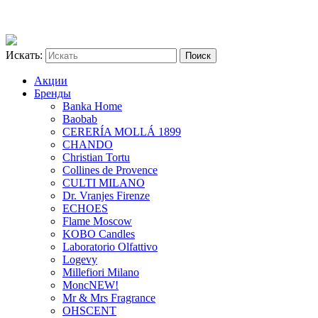
Искать:
Акции
Бренды
Banka Home
Baobab
CERERÍA MOLLÁ 1899
CHANDO
Christian Tortu
Collines de Provence
CULTI MILANO
Dr. Vranjes Firenze
ECHOES
Flame Moscow
KOBO Candles
Laboratorio Olfattivo
Logevy
Millefiori Milano
Monc
NEW!
Mr & Mrs Fragrance
OHSCENT