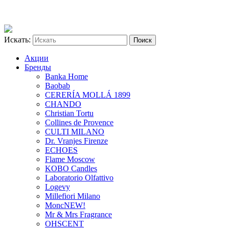
Искать:
Акции
Бренды
Banka Home
Baobab
CERERÍA MOLLÁ 1899
CHANDO
Christian Tortu
Collines de Provence
CULTI MILANO
Dr. Vranjes Firenze
ECHOES
Flame Moscow
KOBO Candles
Laboratorio Olfattivo
Logevy
Millefiori Milano
Monc
NEW!
Mr & Mrs Fragrance
OHSCENT