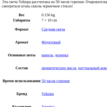
Эта свеча Voluspa рассчитана на 50 часов горения. Очарователь
смотреться огонь сквозь черничное стекло!
Вес
0.156 kg
Габариты
7 × 10 cm
Формат
Средняя свеча
Аромат
Фруктовый
Основные ноты
ваниль
,
черника
Состав
ароматические масла
,
натуральный кок
Время использования
50 часов горения
Бренд
Voluspa
Коллекция
Japonica