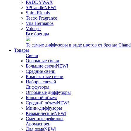
PADDYWAX
SPCandle
NEW!
Spirit Rituals
Teatro Fragrance
Vila Hermanos
Voluspa
Все бренды
Те самые диффузоры в виде цветов от бренда Chand
Товары
Свечи
Огромные свечи
Большие свечи
NEW!
Средние свечи
Компактные свечи
Наборы свечей
Диффузоры
Огромные диффузоры
Большой объем
Средний объем
NEW!
Мини-диффузоры
Керамические
NEW!
Сменные рефиллы
Аромаспреи
Для дома
NEW!