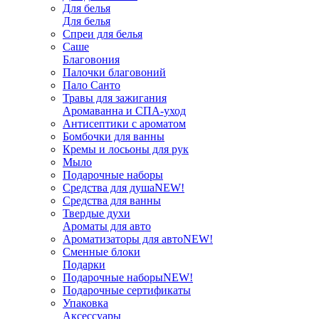
Для белья
Для белья
Спреи для белья
Саше
Благовония
Палочки благовоний
Пало Санто
Травы для зажигания
Аромаванна и СПА-уход
Антисептики с ароматом
Бомбочки для ванны
Кремы и лосьоны для рук
Мыло
Подарочные наборы
Средства для душа
NEW!
Средства для ванны
Твердые духи
Ароматы для авто
Ароматизаторы для авто
NEW!
Сменные блоки
Подарки
Подарочные наборы
NEW!
Подарочные сертификаты
Упаковка
Аксессуары