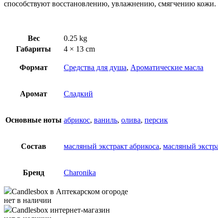
способствуют восстановлению, увлажнению, смягчению кожи. А
Вес
0.25 kg
Габариты
4 × 13 cm
Формат
Средства для душа
,
Ароматические масла
Аромат
Сладкий
Основные ноты
абрикос
,
ваниль
,
олива
,
персик
Состав
масляный экстракт абрикоса
,
масляный экстр
Бренд
Charonika
Candlesbox
в Аптекарском огороде
нет в наличии
Candlesbox
интернет-магазин