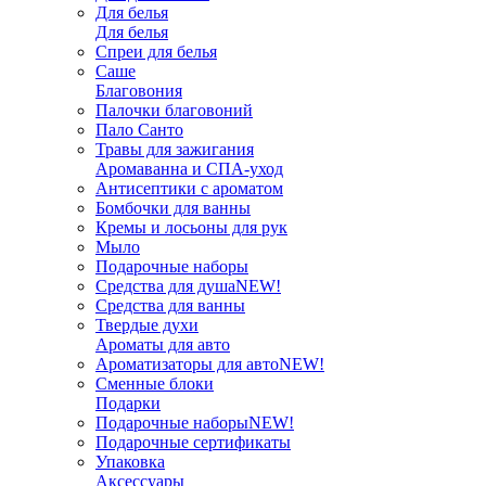
Для белья
Для белья
Спреи для белья
Саше
Благовония
Палочки благовоний
Пало Санто
Травы для зажигания
Аромаванна и СПА-уход
Антисептики с ароматом
Бомбочки для ванны
Кремы и лосьоны для рук
Мыло
Подарочные наборы
Средства для душа
NEW!
Средства для ванны
Твердые духи
Ароматы для авто
Ароматизаторы для авто
NEW!
Сменные блоки
Подарки
Подарочные наборы
NEW!
Подарочные сертификаты
Упаковка
Аксессуары