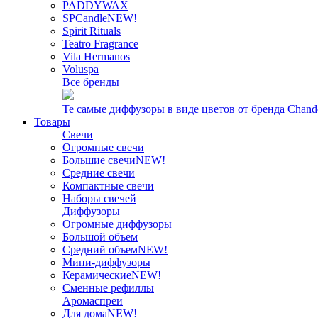
PADDYWAX
SPCandle
NEW!
Spirit Rituals
Teatro Fragrance
Vila Hermanos
Voluspa
Все бренды
Те самые диффузоры в виде цветов от бренда Chand
Товары
Свечи
Огромные свечи
Большие свечи
NEW!
Средние свечи
Компактные свечи
Наборы свечей
Диффузоры
Огромные диффузоры
Большой объем
Средний объем
NEW!
Мини-диффузоры
Керамические
NEW!
Сменные рефиллы
Аромаспреи
Для дома
NEW!