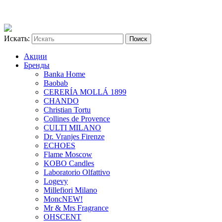
Искать:
Акции
Бренды
Banka Home
Baobab
CERERÍA MOLLÁ 1899
CHANDO
Christian Tortu
Collines de Provence
CULTI MILANO
Dr. Vranjes Firenze
ECHOES
Flame Moscow
KOBO Candles
Laboratorio Olfattivo
Logevy
Millefiori Milano
Monc
NEW!
Mr & Mrs Fragrance
OHSCENT