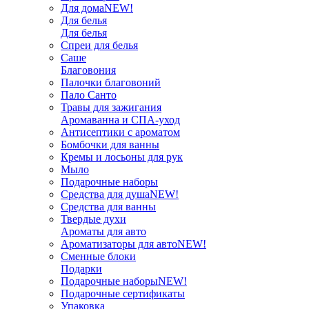
Для дома
NEW!
Для белья
Для белья
Спреи для белья
Саше
Благовония
Палочки благовоний
Пало Санто
Травы для зажигания
Аромаванна и СПА-уход
Антисептики с ароматом
Бомбочки для ванны
Кремы и лосьоны для рук
Мыло
Подарочные наборы
Средства для душа
NEW!
Средства для ванны
Твердые духи
Ароматы для авто
Ароматизаторы для авто
NEW!
Сменные блоки
Подарки
Подарочные наборы
NEW!
Подарочные сертификаты
Упаковка