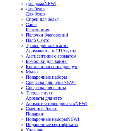
Для дома
NEW!
Для белья
Для белья
Спреи для белья
Саше
Благовония
Палочки благовоний
Пало Санто
Травы для зажигания
Аромаванна и СПА-уход
Антисептики с ароматом
Бомбочки для ванны
Кремы и лосьоны для рук
Мыло
Подарочные наборы
Средства для душа
NEW!
Средства для ванны
Твердые духи
Ароматы для авто
Ароматизаторы для авто
NEW!
Сменные блоки
Подарки
Подарочные наборы
NEW!
Подарочные сертификаты
Упаковка