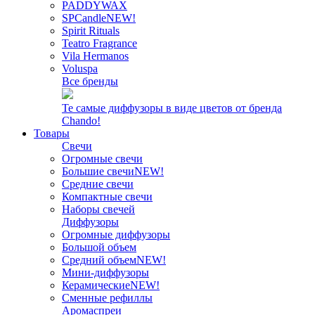
PADDYWAX
SPCandle
NEW!
Spirit Rituals
Teatro Fragrance
Vila Hermanos
Voluspa
Все бренды
Те самые диффузоры в виде цветов от бренда
Chando!
Товары
Свечи
Огромные свечи
Большие свечи
NEW!
Средние свечи
Компактные свечи
Наборы свечей
Диффузоры
Огромные диффузоры
Большой объем
Средний объем
NEW!
Мини-диффузоры
Керамические
NEW!
Сменные рефиллы
Аромаспреи