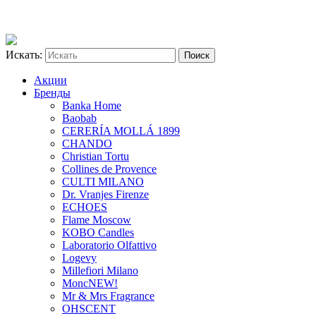
Искать:
Акции
Бренды
Banka Home
Baobab
CERERÍA MOLLÁ 1899
CHANDO
Christian Tortu
Collines de Provence
CULTI MILANO
Dr. Vranjes Firenze
ECHOES
Flame Moscow
KOBO Candles
Laboratorio Olfattivo
Logevy
Millefiori Milano
Monc
NEW!
Mr & Mrs Fragrance
OHSCENT