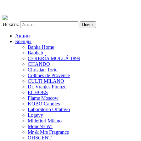
Искать:
Акции
Бренды
Banka Home
Baobab
CERERÍA MOLLÁ 1899
CHANDO
Christian Tortu
Collines de Provence
CULTI MILANO
Dr. Vranjes Firenze
ECHOES
Flame Moscow
KOBO Candles
Laboratorio Olfattivo
Logevy
Millefiori Milano
Monc
NEW!
Mr & Mrs Fragrance
OHSCENT