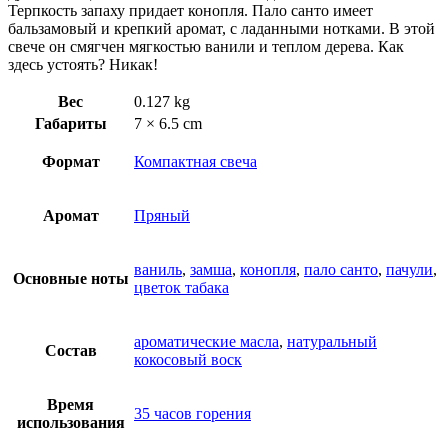
Терпкость запаху придает конопля. Пало санто имеет
бальзамовый и крепкий аромат, с ладанными нотками. В этой
свече он смягчен мягкостью ванили и теплом дерева. Как
здесь устоять? Никак!
Вес
0.127 kg
Габариты
7 × 6.5 cm
Формат
Компактная свеча
Аромат
Пряный
ваниль
,
замша
,
конопля
,
пало санто
,
пачули
,
Основные ноты
цветок табака
ароматические масла
,
натуральный
Состав
кокосовый воск
Время
35 часов горения
использования