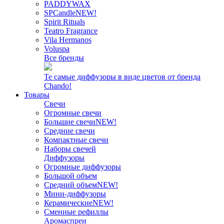
PADDYWAX
SPCandle
NEW!
Spirit Rituals
Teatro Fragrance
Vila Hermanos
Voluspa
Все бренды
Те самые диффузоры в виде цветов от бренда
Chando!
Товары
Свечи
Огромные свечи
Большие свечи
NEW!
Средние свечи
Компактные свечи
Наборы свечей
Диффузоры
Огромные диффузоры
Большой объем
Средний объем
NEW!
Мини-диффузоры
Керамические
NEW!
Сменные рефиллы
Аромаспреи