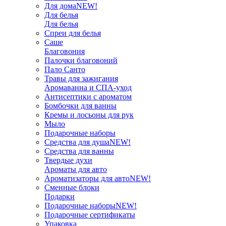
Для дома
NEW!
Для белья
Для белья
Спреи для белья
Саше
Благовония
Палочки благовоний
Пало Санто
Травы для зажигания
Аромаванна и СПА-уход
Антисептики с ароматом
Бомбочки для ванны
Кремы и лосьоны для рук
Мыло
Подарочные наборы
Средства для душа
NEW!
Средства для ванны
Твердые духи
Ароматы для авто
Ароматизаторы для авто
NEW!
Сменные блоки
Подарки
Подарочные наборы
NEW!
Подарочные сертификаты
Упаковка