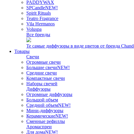
PADDYWAX
SPCandle
NEW!
Spirit Rituals
Teatro Fragrance
Vila Hermanos
Voluspa
Все бренды
Те самые диффузоры в виде цветов от бренда Chand
Товары
Свечи
Огромные свечи
Большие свечи
NEW!
Средние свечи
Компактные свечи
Наборы свечей
Диффузоры
Огромные диффузоры
Большой объем
Средний объем
NEW!
Мини-диффузоры
Керамические
NEW!
Сменные рефиллы
Аромаспреи
Для дома
NEW!