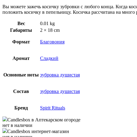
Вы можете зажечь косичку зубровки с любого конца. Когда кос
положить косичку в пепельницу. Косичка рассчитана на много 
Вес
0.01 kg
Габариты
2 × 18 cm
Формат
Благовония
Аромат
Сладкий
Основные ноты
зубровка душистая
Состав
зубровка душистая
Бренд
Spirit Rituals
Candlesbox
в Аптекарском огороде
нет в наличии
Candlesbox
интернет-магазин
нет в наличии