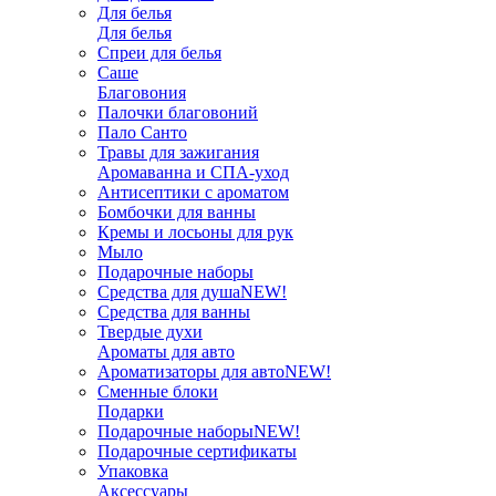
Для белья
Для белья
Спреи для белья
Саше
Благовония
Палочки благовоний
Пало Санто
Травы для зажигания
Аромаванна и СПА-уход
Антисептики с ароматом
Бомбочки для ванны
Кремы и лосьоны для рук
Мыло
Подарочные наборы
Средства для душа
NEW!
Средства для ванны
Твердые духи
Ароматы для авто
Ароматизаторы для авто
NEW!
Сменные блоки
Подарки
Подарочные наборы
NEW!
Подарочные сертификаты
Упаковка
Аксессуары