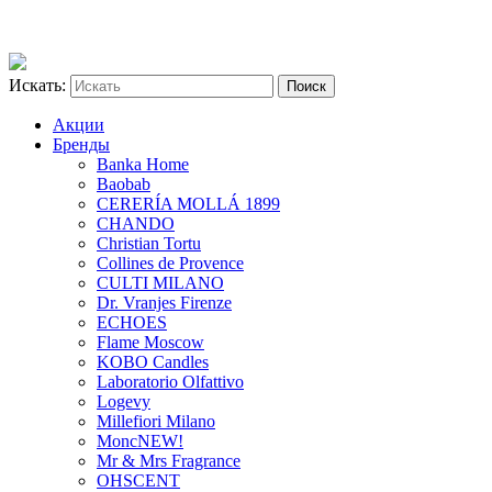
Искать:
Акции
Бренды
Banka Home
Baobab
CERERÍA MOLLÁ 1899
CHANDO
Christian Tortu
Collines de Provence
CULTI MILANO
Dr. Vranjes Firenze
ECHOES
Flame Moscow
KOBO Candles
Laboratorio Olfattivo
Logevy
Millefiori Milano
Monc
NEW!
Mr & Mrs Fragrance
OHSCENT