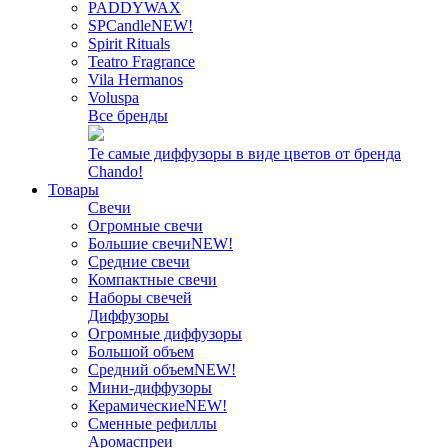
PADDYWAX
SPCandle
NEW!
Spirit Rituals
Teatro Fragrance
Vila Hermanos
Voluspa
Все бренды
Те самые диффузоры в виде цветов от бренда
Chando!
Товары
Свечи
Огромные свечи
Большие свечи
NEW!
Средние свечи
Компактные свечи
Наборы свечей
Диффузоры
Огромные диффузоры
Большой объем
Средний объем
NEW!
Мини-диффузоры
Керамические
NEW!
Сменные рефиллы
Аромаспреи