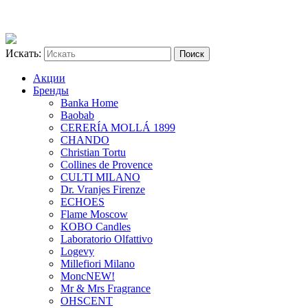
Искать:
Акции
Бренды
Banka Home
Baobab
CERERÍA MOLLÁ 1899
CHANDO
Christian Tortu
Collines de Provence
CULTI MILANO
Dr. Vranjes Firenze
ECHOES
Flame Moscow
KOBO Candles
Laboratorio Olfattivo
Logevy
Millefiori Milano
Monc
NEW!
Mr & Mrs Fragrance
OHSCENT