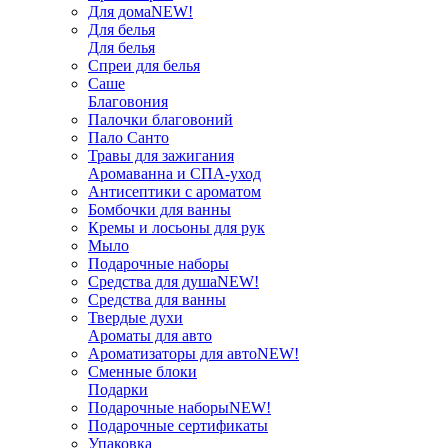
Для дома
NEW!
Для белья
Для белья
Спреи для белья
Саше
Благовония
Палочки благовоний
Пало Санто
Травы для зажигания
Аромаванна и СПА-уход
Антисептики с ароматом
Бомбочки для ванны
Кремы и лосьоны для рук
Мыло
Подарочные наборы
Средства для душа
NEW!
Средства для ванны
Твердые духи
Ароматы для авто
Ароматизаторы для авто
NEW!
Сменные блоки
Подарки
Подарочные наборы
NEW!
Подарочные сертификаты
Упаковка