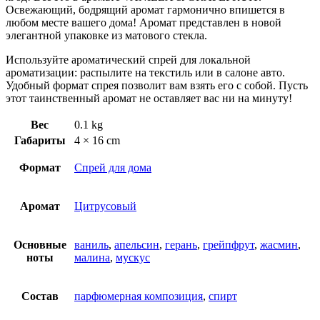
Освежающий, бодрящий аромат гармонично впишется в
любом месте вашего дома!
Аромат представлен в новой
элегантной упаковке из матового стекла.
Используйте ароматический спрей для локальной
ароматизации: распылите на текстиль или в салоне авто.
Удобный формат спрея позволит вам взять его с собой. Пусть
этот таинственный аромат не оставляет вас ни на минуту!
Вес
0.1 kg
Габариты
4 × 16 cm
Формат
Спрей для дома
Аромат
Цитрусовый
Основные
ваниль
,
апельсин
,
герань
,
грейпфрут
,
жасмин
,
ноты
малина
,
мускус
Состав
парфюмерная композиция
,
спирт