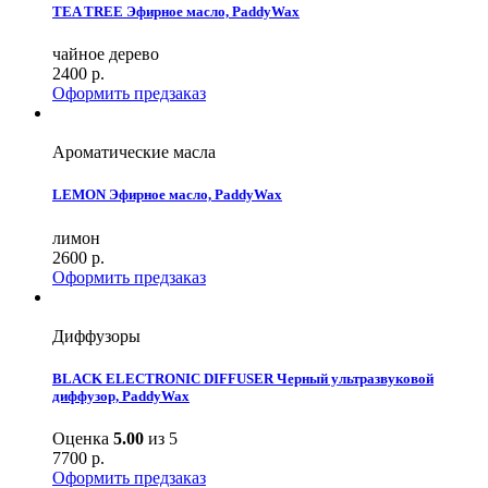
TEA TREE Эфирное масло, PaddyWax
чайное дерево
2400
р.
Оформить предзаказ
Ароматические масла
LEMON Эфирное масло, PaddyWax
лимон
2600
р.
Оформить предзаказ
Диффузоры
BLACK ELECTRONIC DIFFUSER Черный ультразвуковой
диффузор, PaddyWax
Оценка
5.00
из 5
7700
р.
Оформить предзаказ