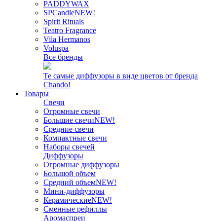
PADDYWAX
SPCandle
NEW!
Spirit Rituals
Teatro Fragrance
Vila Hermanos
Voluspa
Все бренды
Те самые диффузоры в виде цветов от бренда
Chando!
Товары
Свечи
Огромные свечи
Большие свечи
NEW!
Средние свечи
Компактные свечи
Наборы свечей
Диффузоры
Огромные диффузоры
Большой объем
Средний объем
NEW!
Мини-диффузоры
Керамические
NEW!
Сменные рефиллы
Аромаспреи