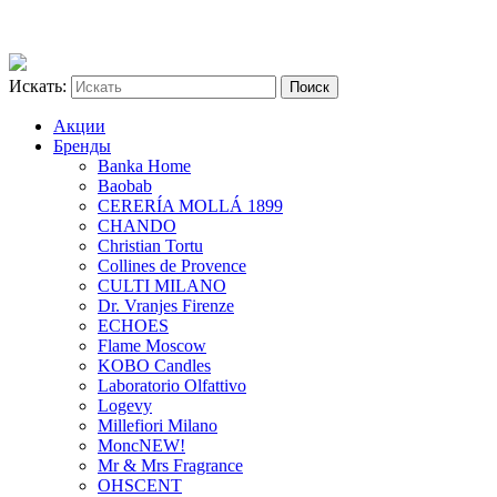
Искать:
Акции
Бренды
Banka Home
Baobab
CERERÍA MOLLÁ 1899
CHANDO
Christian Tortu
Collines de Provence
CULTI MILANO
Dr. Vranjes Firenze
ECHOES
Flame Moscow
KOBO Candles
Laboratorio Olfattivo
Logevy
Millefiori Milano
Monc
NEW!
Mr & Mrs Fragrance
OHSCENT