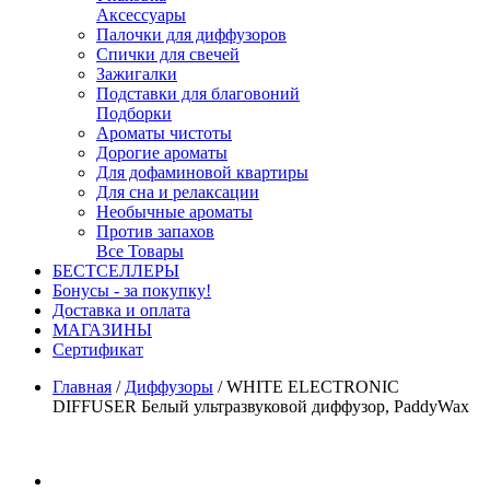
Аксессуары
Палочки для диффузоров
Спички для свечей
Зажигалки
Подставки для благовоний
Подборки
Ароматы чистоты
Дорогие ароматы
Для дофаминовой квартиры
Для сна и релаксации
Необычные ароматы
Против запахов
Все Товары
БЕСТСЕЛЛЕРЫ
Бонусы - за покупку!
Доставка и оплата
МАГАЗИНЫ
Cертификат
Главная
/
Диффузоры
/
WHITE ELECTRONIC
DIFFUSER Белый ультразвуковой диффузор, PaddyWax