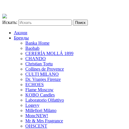
Искать:
Акции
Бренды
Banka Home
Baobab
CERERÍA MOLLÁ 1899
CHANDO
Christian Tortu
Collines de Provence
CULTI MILANO
Dr. Vranjes Firenze
ECHOES
Flame Moscow
KOBO Candles
Laboratorio Olfattivo
Logevy
Millefiori Milano
Monc
NEW!
Mr & Mrs Fragrance
OHSCENT