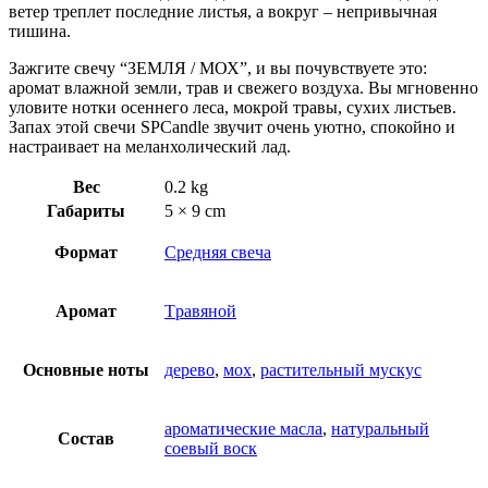
ветер треплет последние листья, а вокруг – непривычная
тишина.
Зажгите свечу “ЗЕМЛЯ / МОХ”, и вы почувствуете это:
аромат влажной земли, трав и свежего воздуха. Вы мгновенно
уловите нотки осеннего леса, мокрой травы, сухих листьев.
Запах этой свечи SPCandle звучит очень уютно, спокойно и
настраивает на меланхолический лад.
Вес
0.2 kg
Габариты
5 × 9 cm
Формат
Средняя свеча
Аромат
Tравяной
Основные ноты
дерево
,
мох
,
растительный мускус
ароматические масла
,
натуральный
Состав
соевый воск