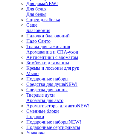
Для дома
NEW!
Для белья
Для белья
Спреи для белья
Саше
Благовония
Палочки благовоний
Пало Санто
Травы для зажигания
Аромаванна и СПА-уход
Антисептики с ароматом
Бомбочки для ванны
Кремы и лосьоны для рук
Мыло
Подарочные наборы
Средства для душа
NEW!
Средства для ванны
Твердые духи
Ароматы для авто
Ароматизаторы для авто
NEW!
Сменные блоки
Подарки
Подарочные наборы
NEW!
Подарочные сертификаты
Упаковка