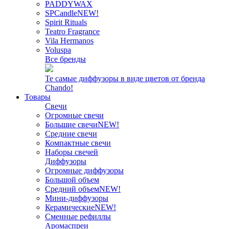
PADDYWAX
SPCandle
NEW!
Spirit Rituals
Teatro Fragrance
Vila Hermanos
Voluspa
Все бренды
Те самые диффузоры в виде цветов от бренда
Chando!
Товары
Свечи
Огромные свечи
Большие свечи
NEW!
Средние свечи
Компактные свечи
Наборы свечей
Диффузоры
Огромные диффузоры
Большой объем
Средний объем
NEW!
Мини-диффузоры
Керамические
NEW!
Сменные рефиллы
Аромаспреи