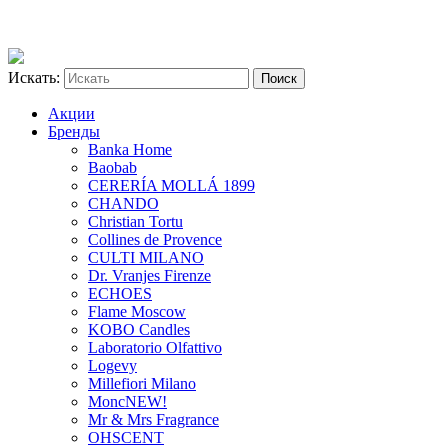
Искать:
Акции
Бренды
Banka Home
Baobab
CERERÍA MOLLÁ 1899
CHANDO
Christian Tortu
Collines de Provence
CULTI MILANO
Dr. Vranjes Firenze
ECHOES
Flame Moscow
KOBO Candles
Laboratorio Olfattivo
Logevy
Millefiori Milano
Monc
NEW!
Mr & Mrs Fragrance
OHSCENT