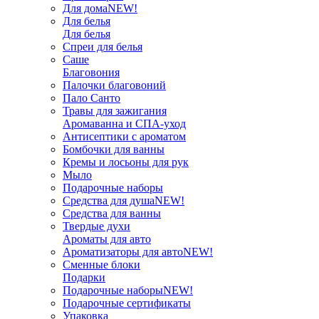
Для дома
NEW!
Для белья
Для белья
Спреи для белья
Саше
Благовония
Палочки благовоний
Пало Санто
Травы для зажигания
Аромаванна и СПА-уход
Антисептики с ароматом
Бомбочки для ванны
Кремы и лосьоны для рук
Мыло
Подарочные наборы
Средства для душа
NEW!
Средства для ванны
Твердые духи
Ароматы для авто
Ароматизаторы для авто
NEW!
Сменные блоки
Подарки
Подарочные наборы
NEW!
Подарочные сертификаты
Упаковка