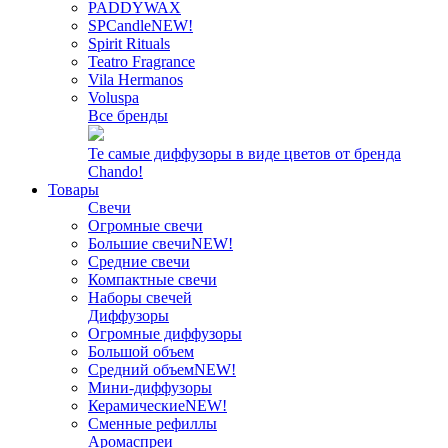
PADDYWAX
SPCandle
NEW!
Spirit Rituals
Teatro Fragrance
Vila Hermanos
Voluspa
Все бренды
Те самые диффузоры в виде цветов от бренда
Chando!
Товары
Свечи
Огромные свечи
Большие свечи
NEW!
Средние свечи
Компактные свечи
Наборы свечей
Диффузоры
Огромные диффузоры
Большой объем
Средний объем
NEW!
Мини-диффузоры
Керамические
NEW!
Сменные рефиллы
Аромаспреи