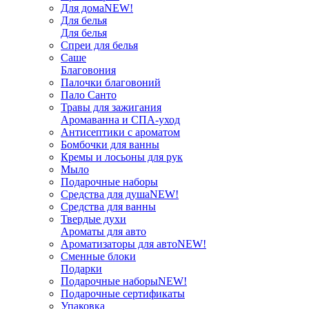
Для дома
NEW!
Для белья
Для белья
Спреи для белья
Саше
Благовония
Палочки благовоний
Пало Санто
Травы для зажигания
Аромаванна и СПА-уход
Антисептики с ароматом
Бомбочки для ванны
Кремы и лосьоны для рук
Мыло
Подарочные наборы
Средства для душа
NEW!
Средства для ванны
Твердые духи
Ароматы для авто
Ароматизаторы для авто
NEW!
Сменные блоки
Подарки
Подарочные наборы
NEW!
Подарочные сертификаты
Упаковка