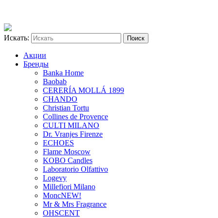
Искать:
Акции
Бренды
Banka Home
Baobab
CERERÍA MOLLÁ 1899
CHANDO
Christian Tortu
Collines de Provence
CULTI MILANO
Dr. Vranjes Firenze
ECHOES
Flame Moscow
KOBO Candles
Laboratorio Olfattivo
Logevy
Millefiori Milano
Monc
NEW!
Mr & Mrs Fragrance
OHSCENT