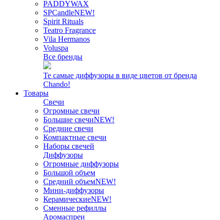
PADDYWAX
SPCandle
NEW!
Spirit Rituals
Teatro Fragrance
Vila Hermanos
Voluspa
Все бренды
Те самые диффузоры в виде цветов от бренда
Chando!
Товары
Свечи
Огромные свечи
Большие свечи
NEW!
Средние свечи
Компактные свечи
Наборы свечей
Диффузоры
Огромные диффузоры
Большой объем
Средний объем
NEW!
Мини-диффузоры
Керамические
NEW!
Сменные рефиллы
Аромаспреи