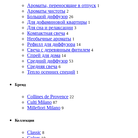
Ароматы, переносящие в отпуск
1
Ароматы чистоты
2
Большой диффузор
26
Для дофаминовой квартиры
1
Для сна и релаксации
3
Компактная свеча
4
Необычные ароматы
1
Рефилл для диффузора
14
Свеча с деревянным фитилем
4
Спрей для дома
14
Средний диффузор
53
Средняя свеча
6
Тепло осенних специй
1
Бренд
Collines de Provence
22
Culti Milano
87
Millefiori Milano
9
Коллекция
Classic
8
Colors