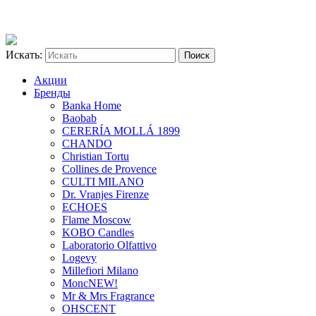
Искать:
Акции
Бренды
Banka Home
Baobab
CERERÍA MOLLÁ 1899
CHANDO
Christian Tortu
Collines de Provence
CULTI MILANO
Dr. Vranjes Firenze
ECHOES
Flame Moscow
KOBO Candles
Laboratorio Olfattivo
Logevy
Millefiori Milano
Monc
NEW!
Mr & Mrs Fragrance
OHSCENT