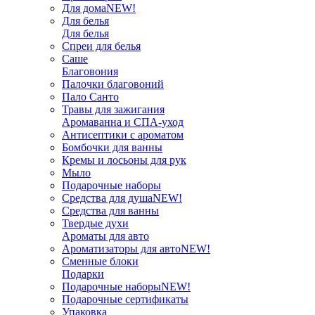
Для дома
NEW!
Для белья
Для белья
Спреи для белья
Саше
Благовония
Палочки благовоний
Пало Санто
Травы для зажигания
Аромаванна и СПА-уход
Антисептики с ароматом
Бомбочки для ванны
Кремы и лосьоны для рук
Мыло
Подарочные наборы
Средства для душа
NEW!
Средства для ванны
Твердые духи
Ароматы для авто
Ароматизаторы для авто
NEW!
Сменные блоки
Подарки
Подарочные наборы
NEW!
Подарочные сертификаты
Упаковка