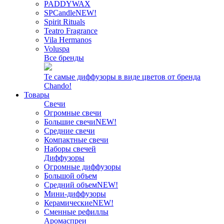
PADDYWAX
SPCandle
NEW!
Spirit Rituals
Teatro Fragrance
Vila Hermanos
Voluspa
Все бренды
Те самые диффузоры в виде цветов от бренда
Chando!
Товары
Свечи
Огромные свечи
Большие свечи
NEW!
Средние свечи
Компактные свечи
Наборы свечей
Диффузоры
Огромные диффузоры
Большой объем
Средний объем
NEW!
Мини-диффузоры
Керамические
NEW!
Сменные рефиллы
Аромаспреи