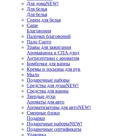
Для дома
NEW!
Для белья
Для белья
Спреи для белья
Саше
Благовония
Палочки благовоний
Пало Санто
Травы для зажигания
Аромаванна и СПА-уход
Антисептики с ароматом
Бомбочки для ванны
Кремы и лосьоны для рук
Мыло
Подарочные наборы
Средства для душа
NEW!
Средства для ванны
Твердые духи
Ароматы для авто
Ароматизаторы для авто
NEW!
Сменные блоки
Подарки
Подарочные наборы
NEW!
Подарочные сертификаты
Упаковка