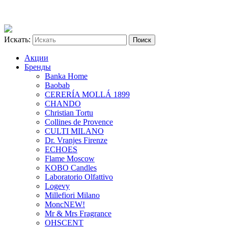
Искать:
Акции
Бренды
Banka Home
Baobab
CERERÍA MOLLÁ 1899
CHANDO
Christian Tortu
Collines de Provence
CULTI MILANO
Dr. Vranjes Firenze
ECHOES
Flame Moscow
KOBO Candles
Laboratorio Olfattivo
Logevy
Millefiori Milano
Monc
NEW!
Mr & Mrs Fragrance
OHSCENT