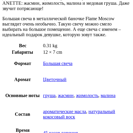
ANETTE: жасмин, жимолость, малина и медовая груша. Даже
звучит потрясающе!
Большая свеча в металлической баночке Flame Moscow
выглядит очень необычно. Такую свечу можно смело
выбирать на большое помещение. А еще свеча с именем –
идеальный подарок девушке, которую зовут также.
Вес
0.31 kg
Габариты
12 × 7 cm
Формат
Большая свеча
Аромат
Цветочный
Основные ноты
груша
,
жасмин
,
жимолость
,
малина
ароматические масла
,
натуральный
Состав
кокосовый воск
Время
45 часов горения