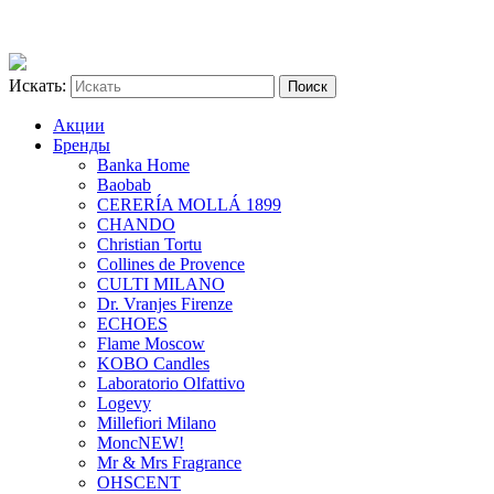
Искать:
Акции
Бренды
Banka Home
Baobab
CERERÍA MOLLÁ 1899
CHANDO
Christian Tortu
Collines de Provence
CULTI MILANO
Dr. Vranjes Firenze
ECHOES
Flame Moscow
KOBO Candles
Laboratorio Olfattivo
Logevy
Millefiori Milano
Monc
NEW!
Mr & Mrs Fragrance
OHSCENT