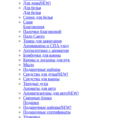
Для дома
NEW!
Для белья
Для белья
Спреи для белья
Саше
Благовония
Палочки благовоний
Пало Санто
Травы для зажигания
Аромаванна и СПА-уход
Антисептики с ароматом
Бомбочки для ванны
Кремы и лосьоны для рук
Мыло
Подарочные наборы
Средства для душа
NEW!
Средства для ванны
Твердые духи
Ароматы для авто
Ароматизаторы для авто
NEW!
Сменные блоки
Подарки
Подарочные наборы
NEW!
Подарочные сертификаты
Упаковка