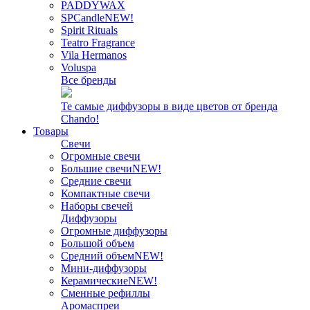
PADDYWAX
SPCandle
NEW!
Spirit Rituals
Teatro Fragrance
Vila Hermanos
Voluspa
Все бренды
Те самые диффузоры в виде цветов от бренда
Chando!
Товары
Свечи
Огромные свечи
Большие свечи
NEW!
Средние свечи
Компактные свечи
Наборы свечей
Диффузоры
Огромные диффузоры
Большой объем
Средний объем
NEW!
Мини-диффузоры
Керамические
NEW!
Сменные рефиллы
Аромаспреи