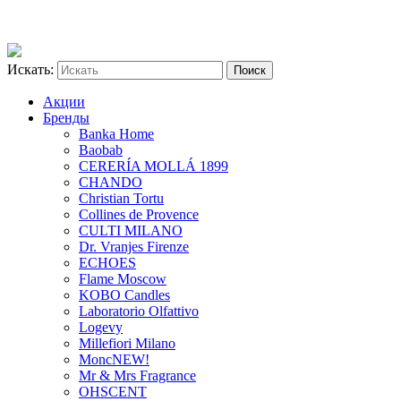
Искать:
Акции
Бренды
Banka Home
Baobab
CERERÍA MOLLÁ 1899
CHANDO
Christian Tortu
Collines de Provence
CULTI MILANO
Dr. Vranjes Firenze
ECHOES
Flame Moscow
KOBO Candles
Laboratorio Olfattivo
Logevy
Millefiori Milano
Monc
NEW!
Mr & Mrs Fragrance
OHSCENT