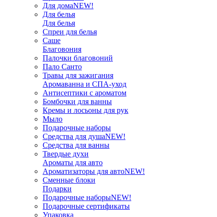
Для дома
NEW!
Для белья
Для белья
Спреи для белья
Саше
Благовония
Палочки благовоний
Пало Санто
Травы для зажигания
Аромаванна и СПА-уход
Антисептики с ароматом
Бомбочки для ванны
Кремы и лосьоны для рук
Мыло
Подарочные наборы
Средства для душа
NEW!
Средства для ванны
Твердые духи
Ароматы для авто
Ароматизаторы для авто
NEW!
Сменные блоки
Подарки
Подарочные наборы
NEW!
Подарочные сертификаты
Упаковка