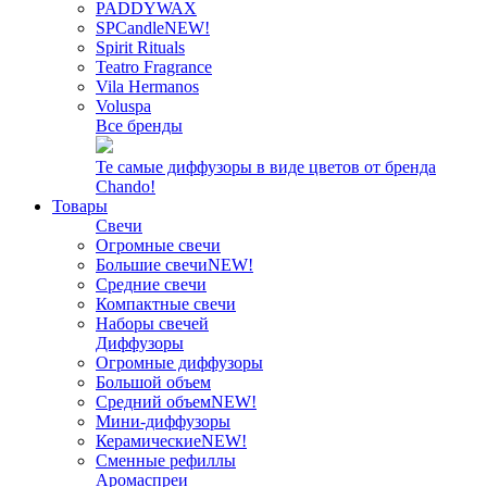
PADDYWAX
SPCandle
NEW!
Spirit Rituals
Teatro Fragrance
Vila Hermanos
Voluspa
Все бренды
Те самые диффузоры в виде цветов от бренда
Chando!
Товары
Свечи
Огромные свечи
Большие свечи
NEW!
Средние свечи
Компактные свечи
Наборы свечей
Диффузоры
Огромные диффузоры
Большой объем
Средний объем
NEW!
Мини-диффузоры
Керамические
NEW!
Сменные рефиллы
Аромаспреи