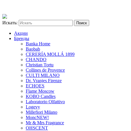
Искать:
Акции
Бренды
Banka Home
Baobab
CERERÍA MOLLÁ 1899
CHANDO
Christian Tortu
Collines de Provence
CULTI MILANO
Dr. Vranjes Firenze
ECHOES
Flame Moscow
KOBO Candles
Laboratorio Olfattivo
Logevy
Millefiori Milano
Monc
NEW!
Mr & Mrs Fragrance
OHSCENT