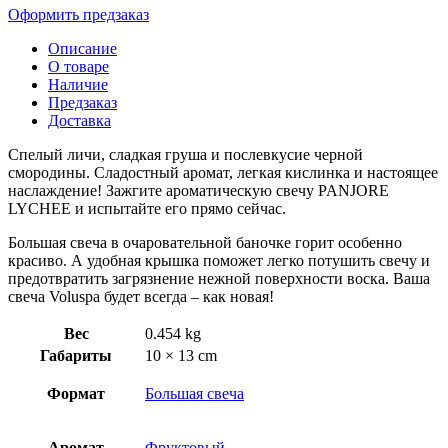
Оформить предзаказ
Описание
О товаре
Наличие
Предзаказ
Доставка
Спелый личи, сладкая груша и послевкусие черной
смородины. Сладостный аромат, легкая кислинка и настоящее
наслаждение! Зажгите ароматическую свечу PANJORE
LYCHEE и испытайте его прямо сейчас.
Большая свеча в очаровательной баночке горит особенно
красиво. А удобная крышка поможет легко потушить свечу и
предотвратить загрязнение нежной поверхности воска. Ваша
свеча Voluspa будет всегда – как новая!
Вес
0.454 kg
Габариты
10 × 13 cm
Формат
Большая свеча
Аромат
Фруктовый