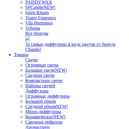
PADDYWAX
SPCandle
NEW!
Spirit Rituals
Teatro Fragrance
Vila Hermanos
Voluspa
Все бренды
Те самые диффузоры в виде цветов от бренда
Chando!
Товары
Свечи
Огромные свечи
Большие свечи
NEW!
Средние свечи
Компактные свечи
Наборы свечей
Диффузоры
Огромные диффузоры
Большой объем
Средний объем
NEW!
Мини-диффузоры
Керамические
NEW!
Сменные рефиллы
Аромаспреи