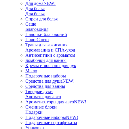
Для дома
NEW!
Для белья
Для белья
Спреи для белья
Саше
Благовония
Палочки благовоний
Пало Санто
Травы для зажигания
Аромаванна и СПА-уход
Антисептики с ароматом
Бомбочки для ванны
Кремы и лосьоны для рук
Мыло
Подарочные наборы
Средства для душа
NEW!
Средства для ванны
Твердые духи
Ароматы для авто
Ароматизаторы для авто
NEW!
Сменные блоки
Подарки
Подарочные наборы
NEW!
Подарочные сертификаты
Упаковка