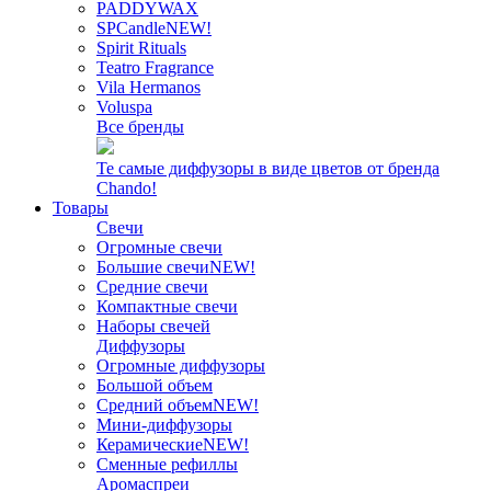
PADDYWAX
SPCandle
NEW!
Spirit Rituals
Teatro Fragrance
Vila Hermanos
Voluspa
Все бренды
Те самые диффузоры в виде цветов от бренда
Chando!
Товары
Свечи
Огромные свечи
Большие свечи
NEW!
Средние свечи
Компактные свечи
Наборы свечей
Диффузоры
Огромные диффузоры
Большой объем
Средний объем
NEW!
Мини-диффузоры
Керамические
NEW!
Сменные рефиллы
Аромаспреи