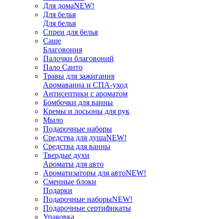
Для дома
NEW!
Для белья
Для белья
Спреи для белья
Саше
Благовония
Палочки благовоний
Пало Санто
Травы для зажигания
Аромаванна и СПА-уход
Антисептики с ароматом
Бомбочки для ванны
Кремы и лосьоны для рук
Мыло
Подарочные наборы
Средства для душа
NEW!
Средства для ванны
Твердые духи
Ароматы для авто
Ароматизаторы для авто
NEW!
Сменные блоки
Подарки
Подарочные наборы
NEW!
Подарочные сертификаты
Упаковка