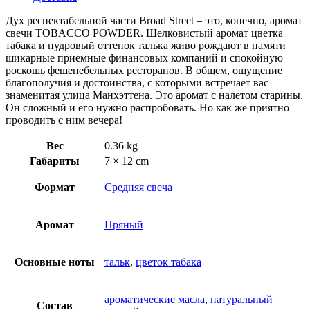
Дух респектабельной части Broad Street – это, конечно, аромат
свечи TOBACCO POWDER. Шелковистый аромат цветка
табака и пудровый оттенок талька живо рождают в памяти
шикарные приемные финансовых компаний и спокойную
роскошь фешенебельных ресторанов. В общем, ощущение
благополучия и достоинства, с которыми встречает вас
знаменитая улица Манхэттена. Это аромат с налетом старины.
Он сложный и его нужно распробовать. Но как же приятно
проводить с ним вечера!
Вес
0.36 kg
Габариты
7 × 12 cm
Формат
Средняя свеча
Аромат
Пряный
Основные ноты
тальк
,
цветок табака
ароматические масла
,
натуральный
Состав