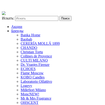
Искать:
Акции
Бренды
Banka Home
Baobab
CERERÍA MOLLÁ 1899
CHANDO
Christian Tortu
Collines de Provence
CULTI MILANO
Dr. Vranjes Firenze
ECHOES
Flame Moscow
KOBO Candles
Laboratorio Olfattivo
Logevy
Millefiori Milano
Monc
NEW!
Mr & Mrs Fragrance
OHSCENT