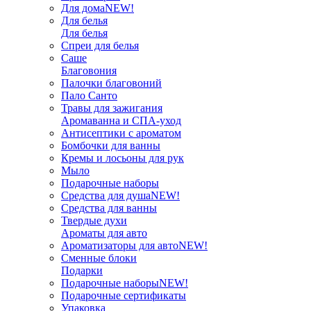
Для дома
NEW!
Для белья
Для белья
Спреи для белья
Саше
Благовония
Палочки благовоний
Пало Санто
Травы для зажигания
Аромаванна и СПА-уход
Антисептики с ароматом
Бомбочки для ванны
Кремы и лосьоны для рук
Мыло
Подарочные наборы
Средства для душа
NEW!
Средства для ванны
Твердые духи
Ароматы для авто
Ароматизаторы для авто
NEW!
Сменные блоки
Подарки
Подарочные наборы
NEW!
Подарочные сертификаты
Упаковка