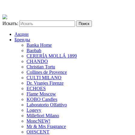
Искать:
Акции
Бренды
Banka Home
Baobab
CERERÍA MOLLÁ 1899
CHANDO
Christian Tortu
Collines de Provence
CULTI MILANO
Dr. Vranjes Firenze
ECHOES
Flame Moscow
KOBO Candles
Laboratorio Olfattivo
Logevy
Millefiori Milano
Monc
NEW!
Mr & Mrs Fragrance
OHSCENT