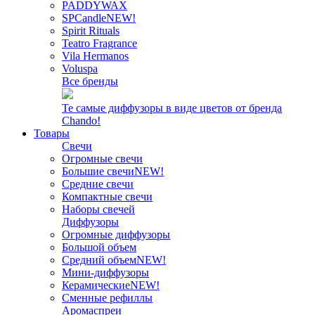
PADDYWAX
SPCandle
NEW!
Spirit Rituals
Teatro Fragrance
Vila Hermanos
Voluspa
Все бренды
Те самые диффузоры в виде цветов от бренда
Chando!
Товары
Свечи
Огромные свечи
Большие свечи
NEW!
Средние свечи
Компактные свечи
Наборы свечей
Диффузоры
Огромные диффузоры
Большой объем
Средний объем
NEW!
Мини-диффузоры
Керамические
NEW!
Сменные рефиллы
Аромаспреи