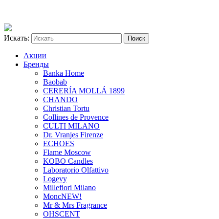
Искать:
Акции
Бренды
Banka Home
Baobab
CERERÍA MOLLÁ 1899
CHANDO
Christian Tortu
Collines de Provence
CULTI MILANO
Dr. Vranjes Firenze
ECHOES
Flame Moscow
KOBO Candles
Laboratorio Olfattivo
Logevy
Millefiori Milano
Monc
NEW!
Mr & Mrs Fragrance
OHSCENT