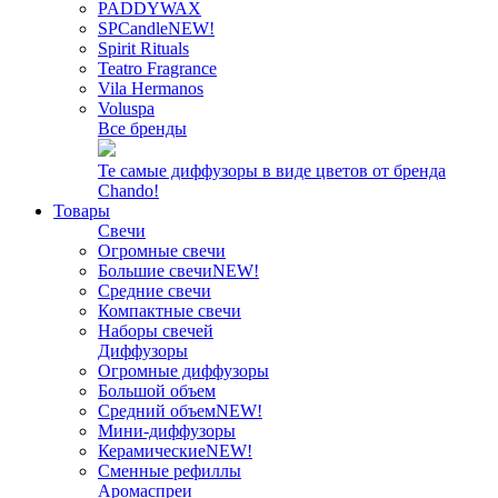
PADDYWAX
SPCandle
NEW!
Spirit Rituals
Teatro Fragrance
Vila Hermanos
Voluspa
Все бренды
Те самые диффузоры в виде цветов от бренда
Chando!
Товары
Свечи
Огромные свечи
Большие свечи
NEW!
Средние свечи
Компактные свечи
Наборы свечей
Диффузоры
Огромные диффузоры
Большой объем
Средний объем
NEW!
Мини-диффузоры
Керамические
NEW!
Сменные рефиллы
Аромаспреи