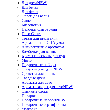
Для дома
NEW!
Для белья
Для белья
Спреи для белья
Саше
Благовония
Палочки благовоний
Пало Санто
Травы для зажигания
Аромаванна и СПА-уход
Антисептики с ароматом
Бомбочки для ванны
Кремы и лосьоны для рук
Мыло
Подарочные наборы
Средства для душа
NEW!
Средства для ванны
Твердые духи
Ароматы для авто
Ароматизаторы для авто
NEW!
Сменные блоки
Подарки
Подарочные наборы
NEW!
Подарочные сертификаты
Упаковка