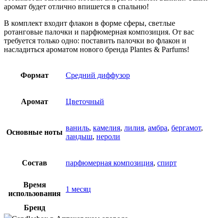
аромат будет отлично впишется в спальню!
В комплект входит флакон в форме сферы, светлые
ротанговые палочки и парфюмерная композиция. От вас
требуется только одно: поставить палочки во флакон и
насладиться ароматом нового бренда Plantes & Parfums!
Формат
Средний диффузор
Аромат
Цветочный
ваниль
,
камелия
,
лилия
,
амбра
,
бергамот
,
Основные ноты
ландыш
,
нероли
Состав
парфюмерная композиция
,
спирт
Время
1 месяц
использования
Бренд