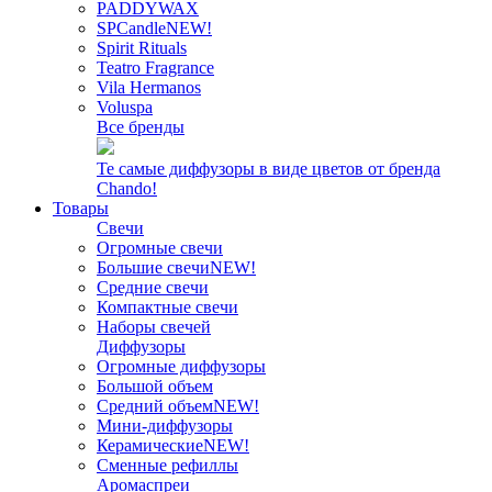
PADDYWAX
SPCandle
NEW!
Spirit Rituals
Teatro Fragrance
Vila Hermanos
Voluspa
Все бренды
Те самые диффузоры в виде цветов от бренда
Chando!
Товары
Свечи
Огромные свечи
Большие свечи
NEW!
Средние свечи
Компактные свечи
Наборы свечей
Диффузоры
Огромные диффузоры
Большой объем
Средний объем
NEW!
Мини-диффузоры
Керамические
NEW!
Сменные рефиллы
Аромаспреи