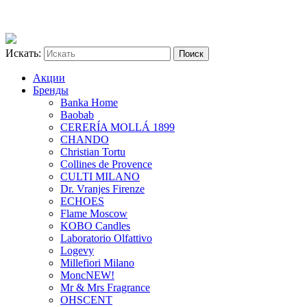
Искать:
Акции
Бренды
Banka Home
Baobab
CERERÍA MOLLÁ 1899
CHANDO
Christian Tortu
Collines de Provence
CULTI MILANO
Dr. Vranjes Firenze
ECHOES
Flame Moscow
KOBO Candles
Laboratorio Olfattivo
Logevy
Millefiori Milano
Monc
NEW!
Mr & Mrs Fragrance
OHSCENT