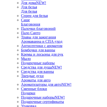
Для дома
NEW!
Для белья
Для белья
Спреи для белья
Саше
Благовония
Палочки благовоний
Пало Санто
Травы для зажигания
Аромаванна и СПА-уход
Антисептики с ароматом
Бомбочки для ванны
Кремы и лосьоны для рук
Мыло
Подарочные наборы
Средства для душа
NEW!
Средства для ванны
Твердые духи
Ароматы для авто
Ароматизаторы для авто
NEW!
Сменные блоки
Подарки
Подарочные наборы
NEW!
Подарочные сертификаты
Упаковка