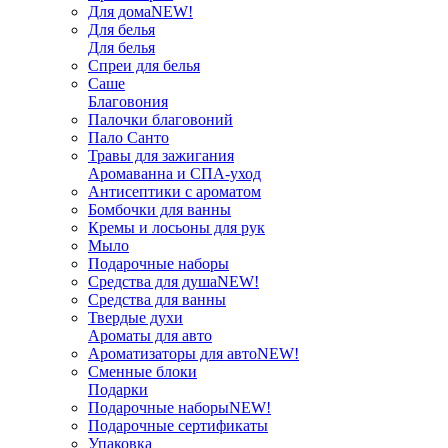
Для дома
NEW!
Для белья
Для белья
Спреи для белья
Саше
Благовония
Палочки благовоний
Пало Санто
Травы для зажигания
Аромаванна и СПА-уход
Антисептики с ароматом
Бомбочки для ванны
Кремы и лосьоны для рук
Мыло
Подарочные наборы
Средства для душа
NEW!
Средства для ванны
Твердые духи
Ароматы для авто
Ароматизаторы для авто
NEW!
Сменные блоки
Подарки
Подарочные наборы
NEW!
Подарочные сертификаты
Упаковка