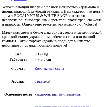
Успокаивающий шалфей с пряной нежностью кардамона и
пронизывающий глубокий эвкалипт. Нам кажется, что новый
аромат EUCALYPTUS & WHITE SAGE это что-то
невероятное! Многогранный аромат с нотами трав, свежести
и пряности. Однозначно рекоменlуем новинку от Voluspa!
Маленькая свеча в белом фактурном стекле и металлической
крышкой станет украшением рабочего стола или ванной
комнаты. Такой формат идеально подойдет в качестве
небольшого подарка любимой подруге!
Вес
0.127 kg
Габариты
7 × 6.5 cm
Формат
Компактная свеча
Аромат
Tравяной
Основные ноты
кардамон
,
шалфей
,
эвкалипт