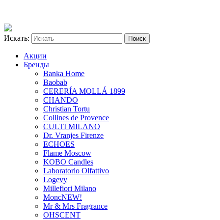
Искать:
Акции
Бренды
Banka Home
Baobab
CERERÍA MOLLÁ 1899
CHANDO
Christian Tortu
Collines de Provence
CULTI MILANO
Dr. Vranjes Firenze
ECHOES
Flame Moscow
KOBO Candles
Laboratorio Olfattivo
Logevy
Millefiori Milano
Monc
NEW!
Mr & Mrs Fragrance
OHSCENT