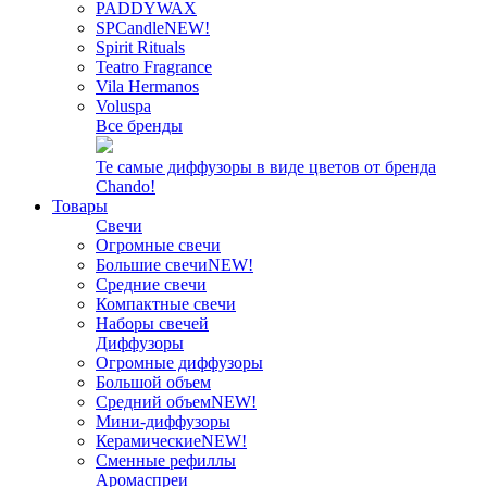
PADDYWAX
SPCandle
NEW!
Spirit Rituals
Teatro Fragrance
Vila Hermanos
Voluspa
Все бренды
Те самые диффузоры в виде цветов от бренда
Chando!
Товары
Свечи
Огромные свечи
Большие свечи
NEW!
Средние свечи
Компактные свечи
Наборы свечей
Диффузоры
Огромные диффузоры
Большой объем
Средний объем
NEW!
Мини-диффузоры
Керамические
NEW!
Сменные рефиллы
Аромаспреи