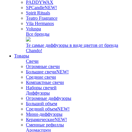
PADDYWAX
SPCandle
NEW!
Spirit Rituals
Teatro Fragrance
Vila Hermanos
Voluspa
Все бренды
Те самые диффузоры в виде цветов от бренда
Chando!
Товары
Свечи
Огромные свечи
Большие свечи
NEW!
Средние свечи
Компактные свечи
Наборы свечей
Диффузоры
Огромные диффузоры
Большой объем
Средний объем
NEW!
Мини-диффузоры
Керамические
NEW!
Сменные рефиллы
Аромаспреи