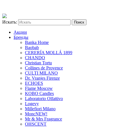
Искать:
Акции
Бренды
Banka Home
Baobab
CERERÍA MOLLÁ 1899
CHANDO
Christian Tortu
Collines de Provence
CULTI MILANO
Dr. Vranjes Firenze
ECHOES
Flame Moscow
KOBO Candles
Laboratorio Olfattivo
Logevy
Millefiori Milano
Monc
NEW!
Mr & Mrs Fragrance
OHSCENT