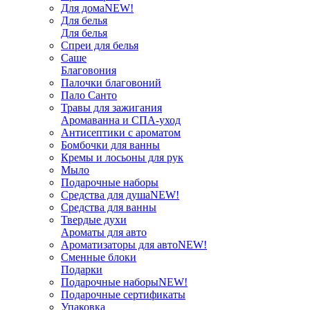
Для дома
NEW!
Для белья
Для белья
Спреи для белья
Саше
Благовония
Палочки благовоний
Пало Санто
Травы для зажигания
Аромаванна и СПА-уход
Антисептики с ароматом
Бомбочки для ванны
Кремы и лосьоны для рук
Мыло
Подарочные наборы
Средства для душа
NEW!
Средства для ванны
Твердые духи
Ароматы для авто
Ароматизаторы для авто
NEW!
Сменные блоки
Подарки
Подарочные наборы
NEW!
Подарочные сертификаты
Упаковка