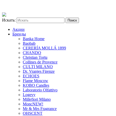
Искать:
Акции
Бренды
Banka Home
Baobab
CERERÍA MOLLÁ 1899
CHANDO
Christian Tortu
Collines de Provence
CULTI MILANO
Dr. Vranjes Firenze
ECHOES
Flame Moscow
KOBO Candles
Laboratorio Olfattivo
Logevy
Millefiori Milano
Monc
NEW!
Mr & Mrs Fragrance
OHSCENT