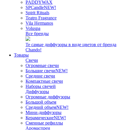
PADDYWAX
SPCandle
NEW!
Spirit Rituals
Teatro Fragrance
Vila Hermanos
Voluspa
Все бренды
Те самые диффузоры в виде цветов от бренда
Chando!
Товары
Свечи
Огромные свечи
Большие свечи
NEW!
Средние свечи
Компактные свечи
Наборы свечей
Диффузоры
Огромные диффузоры
Большой объем
Средний объем
NEW!
Мини-диффузоры
Керамические
NEW!
Сменные рефиллы
Аромаспреи