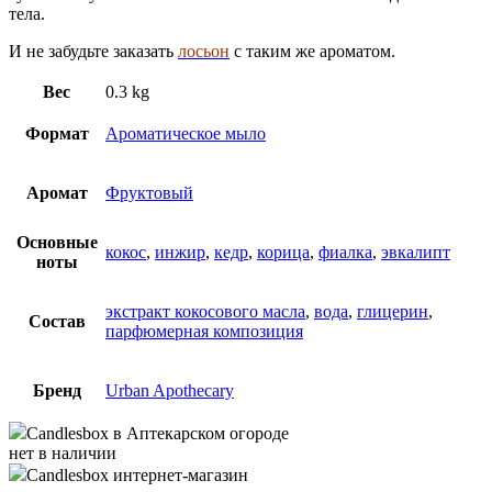
тела.
И не забудьте заказать
лосьон
с таким же ароматом.
Вес
0.3 kg
Формат
Ароматическое мыло
Аромат
Фруктовый
Основные
кокос
,
инжир
,
кедр
,
корица
,
фиалка
,
эвкалипт
ноты
экстракт кокосового масла
,
вода
,
глицерин
,
Состав
парфюмерная композиция
Бренд
Urban Apothecary
Candlesbox
в Аптекарском огороде
нет в наличии
Candlesbox
интернет-магазин