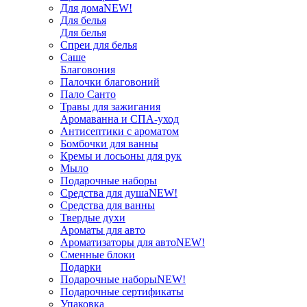
Для дома
NEW!
Для белья
Для белья
Спреи для белья
Саше
Благовония
Палочки благовоний
Пало Санто
Травы для зажигания
Аромаванна и СПА-уход
Антисептики с ароматом
Бомбочки для ванны
Кремы и лосьоны для рук
Мыло
Подарочные наборы
Средства для душа
NEW!
Средства для ванны
Твердые духи
Ароматы для авто
Ароматизаторы для авто
NEW!
Сменные блоки
Подарки
Подарочные наборы
NEW!
Подарочные сертификаты
Упаковка