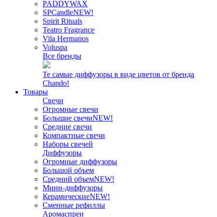
PADDYWAX
SPCandle
NEW!
Spirit Rituals
Teatro Fragrance
Vila Hermanos
Voluspa
Все бренды
Те самые диффузоры в виде цветов от бренда
Chando!
Товары
Свечи
Огромные свечи
Большие свечи
NEW!
Средние свечи
Компактные свечи
Наборы свечей
Диффузоры
Огромные диффузоры
Большой объем
Средний объем
NEW!
Мини-диффузоры
Керамические
NEW!
Сменные рефиллы
Аромаспреи