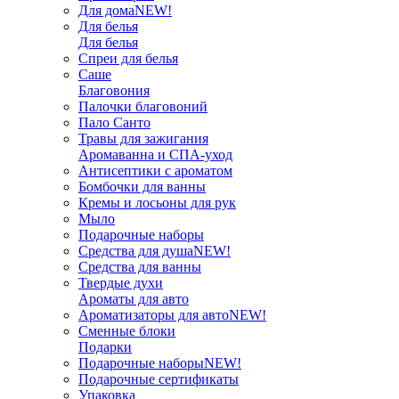
Для дома
NEW!
Для белья
Для белья
Спреи для белья
Саше
Благовония
Палочки благовоний
Пало Санто
Травы для зажигания
Аромаванна и СПА-уход
Антисептики с ароматом
Бомбочки для ванны
Кремы и лосьоны для рук
Мыло
Подарочные наборы
Средства для душа
NEW!
Средства для ванны
Твердые духи
Ароматы для авто
Ароматизаторы для авто
NEW!
Сменные блоки
Подарки
Подарочные наборы
NEW!
Подарочные сертификаты
Упаковка