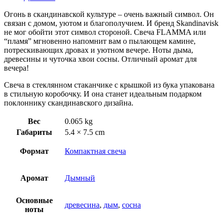
Огонь в скандинавской культуре – очень важный символ. Он
связан с домом, уютом и благополучием. И бренд Skandinavisk
не мог обойти этот символ стороной. Свеча FLAMMA или
“пламя” мгновенно напомнит вам о пылающем камине,
потрескивающих дровах и уютном вечере. Ноты дыма,
древесины и чуточка хвои сосны. Отличный аромат для
вечера!
Свеча в стеклянном стаканчике с крышкой из бука упакована
в стильную коробочку. И она станет идеальным подарком
поклоннику скандинавского дизайна.
Вес
0.065 kg
Габариты
5.4 × 7.5 cm
Формат
Компактная свеча
Аромат
Дымный
Основные
древесина
,
дым
,
сосна
ноты