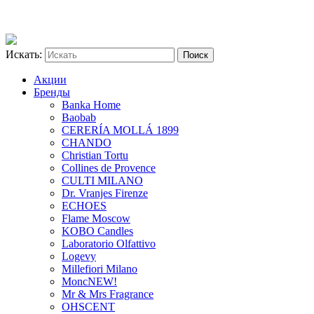
Искать:
Акции
Бренды
Banka Home
Baobab
CERERÍA MOLLÁ 1899
CHANDO
Christian Tortu
Collines de Provence
CULTI MILANO
Dr. Vranjes Firenze
ECHOES
Flame Moscow
KOBO Candles
Laboratorio Olfattivo
Logevy
Millefiori Milano
Monc
NEW!
Mr & Mrs Fragrance
OHSCENT