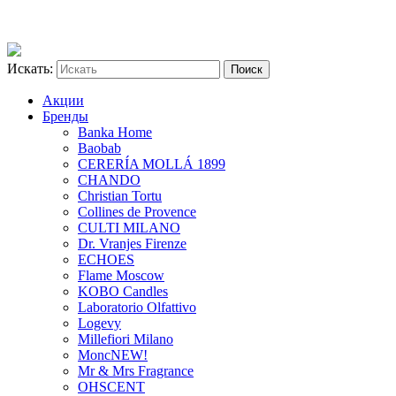
Искать:
Акции
Бренды
Banka Home
Baobab
CERERÍA MOLLÁ 1899
CHANDO
Christian Tortu
Collines de Provence
CULTI MILANO
Dr. Vranjes Firenze
ECHOES
Flame Moscow
KOBO Candles
Laboratorio Olfattivo
Logevy
Millefiori Milano
Monc
NEW!
Mr & Mrs Fragrance
OHSCENT