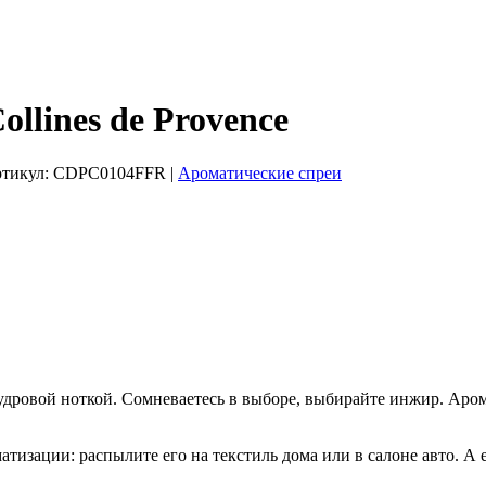
llines de Provence
ртикул:
CDPC0104FFR
|
Ароматические спреи
пудровой ноткой. Сомневаетесь в выборе, выбирайте инжир. Ар
матизации: распылите его на текстиль дома или в салоне авто. 