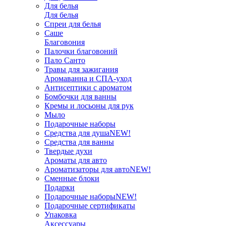
Для белья
Для белья
Спреи для белья
Саше
Благовония
Палочки благовоний
Пало Санто
Травы для зажигания
Аромаванна и СПА-уход
Антисептики с ароматом
Бомбочки для ванны
Кремы и лосьоны для рук
Мыло
Подарочные наборы
Средства для душа
NEW!
Средства для ванны
Твердые духи
Ароматы для авто
Ароматизаторы для авто
NEW!
Сменные блоки
Подарки
Подарочные наборы
NEW!
Подарочные сертификаты
Упаковка
Аксессуары