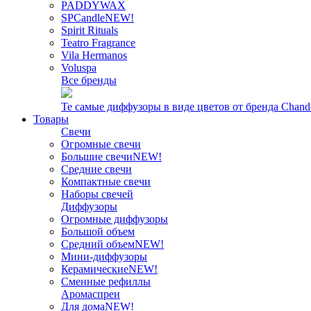
PADDYWAX
SPCandle
NEW!
Spirit Rituals
Teatro Fragrance
Vila Hermanos
Voluspa
Все бренды
Те самые диффузоры в виде цветов от бренда Chand
Товары
Свечи
Огромные свечи
Большие свечи
NEW!
Средние свечи
Компактные свечи
Наборы свечей
Диффузоры
Огромные диффузоры
Большой объем
Средний объем
NEW!
Мини-диффузоры
Керамические
NEW!
Сменные рефиллы
Аромаспреи
Для дома
NEW!