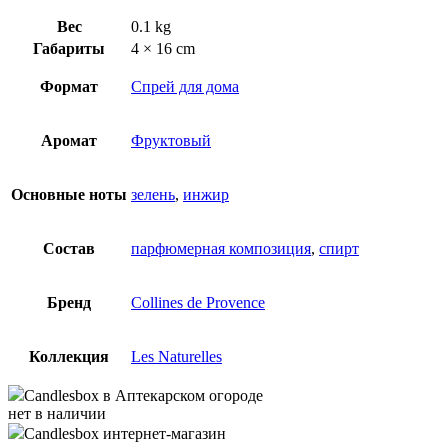
Вес
0.1 kg
Габариты
4 × 16 cm
Формат
Спрей для дома
Аромат
Фруктовый
Основные ноты
зелень
,
инжир
Состав
парфюмерная композиция
,
спирт
Бренд
Collines de Provence
Коллекция
Les Naturelles
Candlesbox
в Аптекарском огороде
нет в наличии
Candlesbox
интернет-магазин