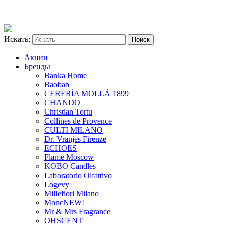
Искать:
Акции
Бренды
Banka Home
Baobab
CERERÍA MOLLÁ 1899
CHANDO
Christian Tortu
Collines de Provence
CULTI MILANO
Dr. Vranjes Firenze
ECHOES
Flame Moscow
KOBO Candles
Laboratorio Olfattivo
Logevy
Millefiori Milano
Monc
NEW!
Mr & Mrs Fragrance
OHSCENT