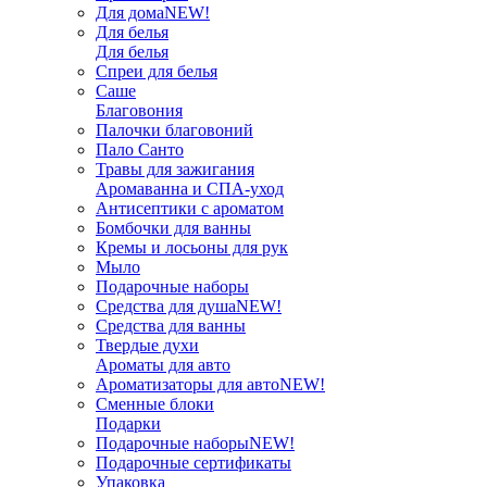
Для дома
NEW!
Для белья
Для белья
Спреи для белья
Саше
Благовония
Палочки благовоний
Пало Санто
Травы для зажигания
Аромаванна и СПА-уход
Антисептики с ароматом
Бомбочки для ванны
Кремы и лосьоны для рук
Мыло
Подарочные наборы
Средства для душа
NEW!
Средства для ванны
Твердые духи
Ароматы для авто
Ароматизаторы для авто
NEW!
Сменные блоки
Подарки
Подарочные наборы
NEW!
Подарочные сертификаты
Упаковка