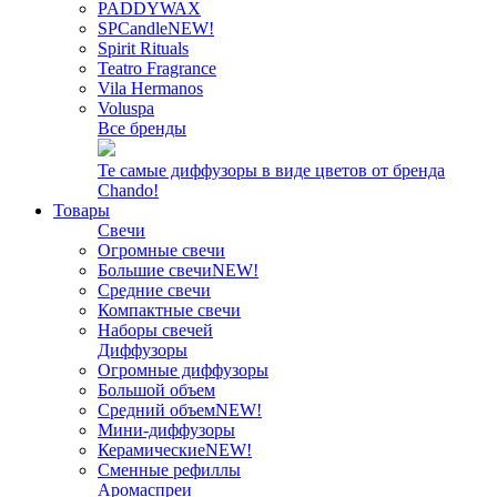
PADDYWAX
SPCandle
NEW!
Spirit Rituals
Teatro Fragrance
Vila Hermanos
Voluspa
Все бренды
Те самые диффузоры в виде цветов от бренда
Chando!
Товары
Свечи
Огромные свечи
Большие свечи
NEW!
Средние свечи
Компактные свечи
Наборы свечей
Диффузоры
Огромные диффузоры
Большой объем
Средний объем
NEW!
Мини-диффузоры
Керамические
NEW!
Сменные рефиллы
Аромаспреи