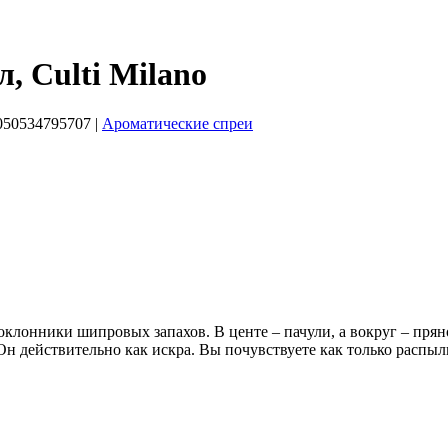
, Culti Milano
50534795707
|
Ароматические спреи
клонники шипровых запахов. В центе – пачули, а вокруг – пряно
Он действительно как искра. Вы почувствуете как только распыли