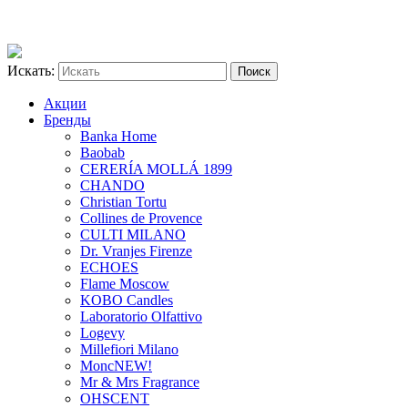
Искать:
Акции
Бренды
Banka Home
Baobab
CERERÍA MOLLÁ 1899
CHANDO
Christian Tortu
Collines de Provence
CULTI MILANO
Dr. Vranjes Firenze
ECHOES
Flame Moscow
KOBO Candles
Laboratorio Olfattivo
Logevy
Millefiori Milano
Monc
NEW!
Mr & Mrs Fragrance
OHSCENT