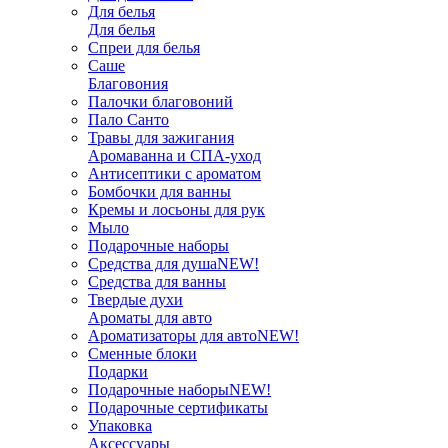
Для белья
Для белья
Спреи для белья
Саше
Благовония
Палочки благовоний
Пало Санто
Травы для зажигания
Аромаванна и СПА-уход
Антисептики с ароматом
Бомбочки для ванны
Кремы и лосьоны для рук
Мыло
Подарочные наборы
Средства для душа
NEW!
Средства для ванны
Твердые духи
Ароматы для авто
Ароматизаторы для авто
NEW!
Сменные блоки
Подарки
Подарочные наборы
NEW!
Подарочные сертификаты
Упаковка
Аксессуары