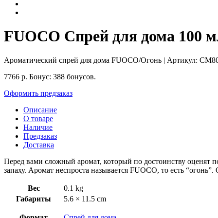
FUOCO Спрей для дома 100 мл
Ароматический спрей для дома FUOCO/Огонь
| Артикул:
CM80
7766
р.
Бонус:
388 бонусов.
Оформить предзаказ
Описание
О товаре
Наличие
Предзаказ
Доставка
Перед вами сложный аромат, который по достоинству оценят по
запаху. Аромат неспроста называется FUOCO, то есть “огонь”. 
Вес
0.1 kg
Габариты
5.6 × 11.5 cm
Формат
Спрей для дома