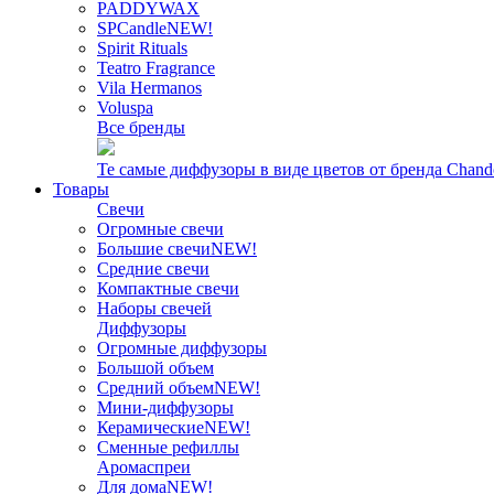
PADDYWAX
SPCandle
NEW!
Spirit Rituals
Teatro Fragrance
Vila Hermanos
Voluspa
Все бренды
Те самые диффузоры в виде цветов от бренда Chand
Товары
Свечи
Огромные свечи
Большие свечи
NEW!
Средние свечи
Компактные свечи
Наборы свечей
Диффузоры
Огромные диффузоры
Большой объем
Средний объем
NEW!
Мини-диффузоры
Керамические
NEW!
Сменные рефиллы
Аромаспреи
Для дома
NEW!