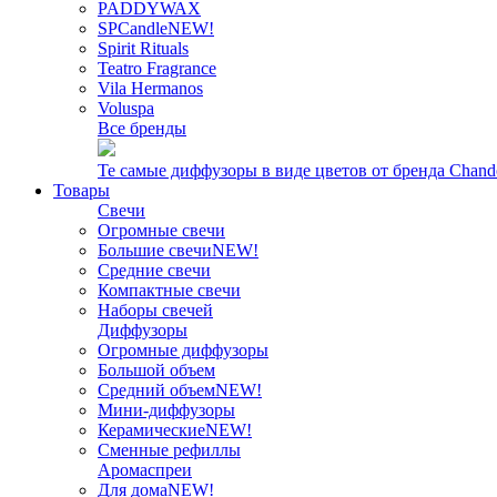
PADDYWAX
SPCandle
NEW!
Spirit Rituals
Teatro Fragrance
Vila Hermanos
Voluspa
Все бренды
Те самые диффузоры в виде цветов от бренда Chand
Товары
Свечи
Огромные свечи
Большие свечи
NEW!
Средние свечи
Компактные свечи
Наборы свечей
Диффузоры
Огромные диффузоры
Большой объем
Средний объем
NEW!
Мини-диффузоры
Керамические
NEW!
Сменные рефиллы
Аромаспреи
Для дома
NEW!