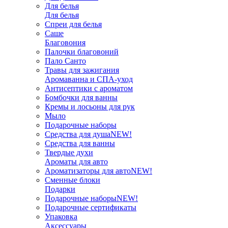
Для белья
Для белья
Спреи для белья
Саше
Благовония
Палочки благовоний
Пало Санто
Травы для зажигания
Аромаванна и СПА-уход
Антисептики с ароматом
Бомбочки для ванны
Кремы и лосьоны для рук
Мыло
Подарочные наборы
Средства для душа
NEW!
Средства для ванны
Твердые духи
Ароматы для авто
Ароматизаторы для авто
NEW!
Сменные блоки
Подарки
Подарочные наборы
NEW!
Подарочные сертификаты
Упаковка
Аксессуары