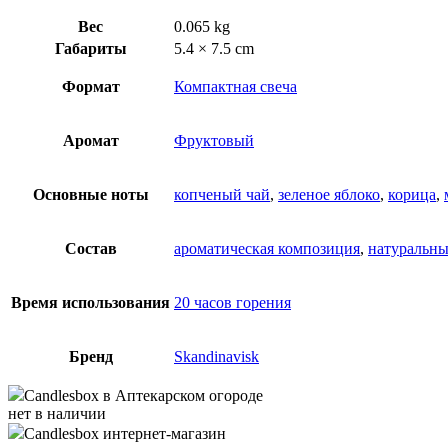
Вес
0.065 kg
Габариты
5.4 × 7.5 cm
Формат
Компактная свеча
Аромат
Фруктовый
Основные ноты
копченый чай
,
зеленое яблоко
,
корица
,
Состав
ароматическая композиция
,
натуральны
Время использования
20 часов горения
Бренд
Skandinavisk
Candlesbox
в Аптекарском огороде
нет в наличии
Candlesbox
интернет-магазин