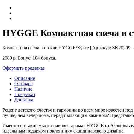
HYGGE Компактная свеча в ст
Компактная свеча в стекле HYGGE/Хугге
| Артикул:
SK20209
|
2080
р.
Бонус:
104 бонуса.
Оформить предзаказ
Описание
О товаре
Наличие
Предзаказ
Доставка
Рецепт датского счастья и гармонии во всем мире известен под
лучше, чем вечер дома, перед пылающим камином? Представьте: 
Именно на такие мысли наводит аромат HYGGE от Skandinavisk.
идеальным подарком поклоннику скандинавского дизайна.