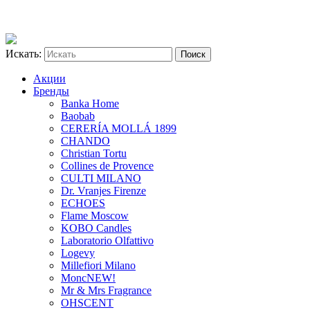
Искать:
Акции
Бренды
Banka Home
Baobab
CERERÍA MOLLÁ 1899
CHANDO
Christian Tortu
Collines de Provence
CULTI MILANO
Dr. Vranjes Firenze
ECHOES
Flame Moscow
KOBO Candles
Laboratorio Olfattivo
Logevy
Millefiori Milano
Monc
NEW!
Mr & Mrs Fragrance
OHSCENT