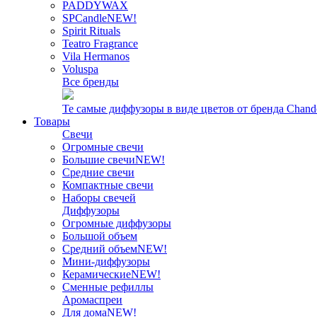
PADDYWAX
SPCandle
NEW!
Spirit Rituals
Teatro Fragrance
Vila Hermanos
Voluspa
Все бренды
Те самые диффузоры в виде цветов от бренда Chand
Товары
Свечи
Огромные свечи
Большие свечи
NEW!
Средние свечи
Компактные свечи
Наборы свечей
Диффузоры
Огромные диффузоры
Большой объем
Средний объем
NEW!
Мини-диффузоры
Керамические
NEW!
Сменные рефиллы
Аромаспреи
Для дома
NEW!