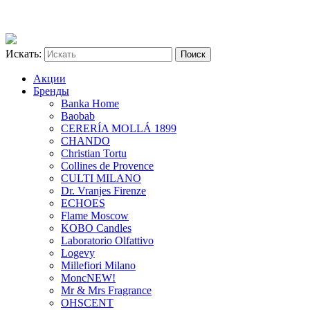
Искать:
Акции
Бренды
Banka Home
Baobab
CERERÍA MOLLÁ 1899
CHANDO
Christian Tortu
Collines de Provence
CULTI MILANO
Dr. Vranjes Firenze
ECHOES
Flame Moscow
KOBO Candles
Laboratorio Olfattivo
Logevy
Millefiori Milano
Monc
NEW!
Mr & Mrs Fragrance
OHSCENT