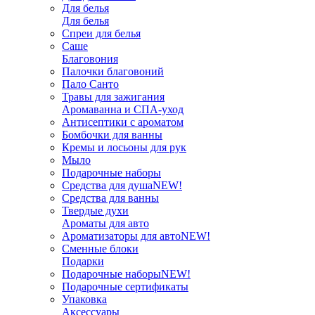
Для белья
Для белья
Спреи для белья
Саше
Благовония
Палочки благовоний
Пало Санто
Травы для зажигания
Аромаванна и СПА-уход
Антисептики с ароматом
Бомбочки для ванны
Кремы и лосьоны для рук
Мыло
Подарочные наборы
Средства для душа
NEW!
Средства для ванны
Твердые духи
Ароматы для авто
Ароматизаторы для авто
NEW!
Сменные блоки
Подарки
Подарочные наборы
NEW!
Подарочные сертификаты
Упаковка
Аксессуары