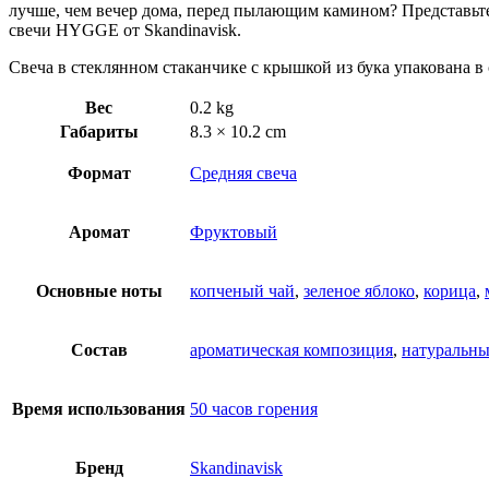
лучше, чем вечер дома, перед пылающим камином? Представьте: 
свечи HYGGE от Skandinavisk.
Свеча в стеклянном стаканчике с крышкой из бука упакована в
Вес
0.2 kg
Габариты
8.3 × 10.2 cm
Формат
Средняя свеча
Аромат
Фруктовый
Основные ноты
копченый чай
,
зеленое яблоко
,
корица
,
Состав
ароматическая композиция
,
натуральны
Время использования
50 часов горения
Бренд
Skandinavisk