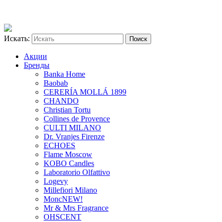
Искать:
Акции
Бренды
Banka Home
Baobab
CERERÍA MOLLÁ 1899
CHANDO
Christian Tortu
Collines de Provence
CULTI MILANO
Dr. Vranjes Firenze
ECHOES
Flame Moscow
KOBO Candles
Laboratorio Olfattivo
Logevy
Millefiori Milano
Monc
NEW!
Mr & Mrs Fragrance
OHSCENT