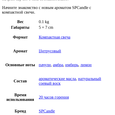
Начните знакомство с новым ароматом SPCandle с
компактной свечи.
Вес
0.1 kg
Габариты
5 × 7 cm
Формат
Компактная свеча
Аромат
Цитрусовый
Основные ноты
пачули
,
амбра
,
имбирь
,
лимон
ароматические масла
,
натуральный
Состав
соевый воск
Время
20 часов горения
использования
Бренд
SPCandle