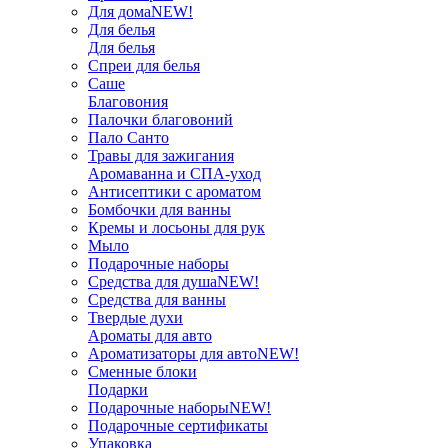
Для дома
NEW!
Для белья
Для белья
Спреи для белья
Саше
Благовония
Палочки благовоний
Пало Санто
Травы для зажигания
Аромаванна и СПА-уход
Антисептики с ароматом
Бомбочки для ванны
Кремы и лосьоны для рук
Мыло
Подарочные наборы
Средства для душа
NEW!
Средства для ванны
Твердые духи
Ароматы для авто
Ароматизаторы для авто
NEW!
Сменные блоки
Подарки
Подарочные наборы
NEW!
Подарочные сертификаты
Упаковка