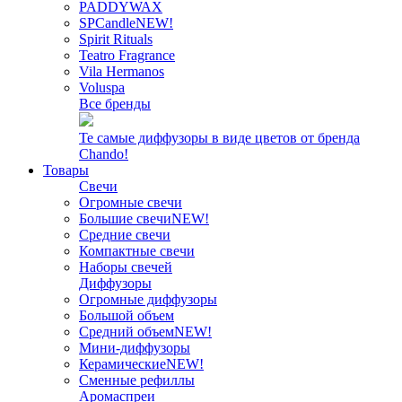
PADDYWAX
SPCandle
NEW!
Spirit Rituals
Teatro Fragrance
Vila Hermanos
Voluspa
Все бренды
Те самые диффузоры в виде цветов от бренда
Chando!
Товары
Свечи
Огромные свечи
Большие свечи
NEW!
Средние свечи
Компактные свечи
Наборы свечей
Диффузоры
Огромные диффузоры
Большой объем
Средний объем
NEW!
Мини-диффузоры
Керамические
NEW!
Сменные рефиллы
Аромаспреи