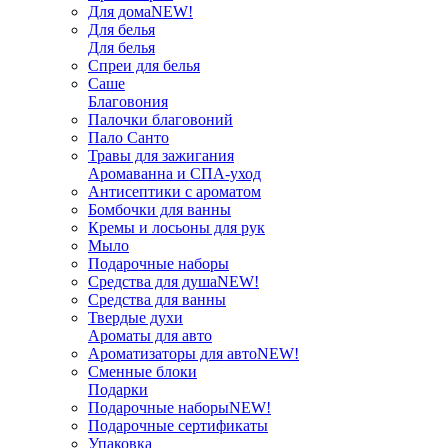
Для дома
NEW!
Для белья
Для белья
Спреи для белья
Саше
Благовония
Палочки благовоний
Пало Санто
Травы для зажигания
Аромаванна и СПА-уход
Антисептики с ароматом
Бомбочки для ванны
Кремы и лосьоны для рук
Мыло
Подарочные наборы
Средства для душа
NEW!
Средства для ванны
Твердые духи
Ароматы для авто
Ароматизаторы для авто
NEW!
Сменные блоки
Подарки
Подарочные наборы
NEW!
Подарочные сертификаты
Упаковка