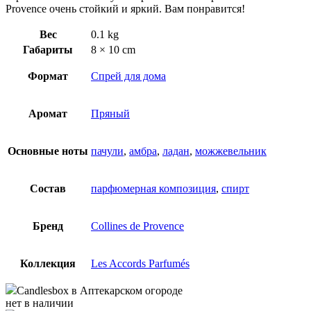
Provence очень стойкий и яркий. Вам понравится!
Вес
0.1 kg
Габариты
8 × 10 cm
Формат
Спрей для дома
Аромат
Пряный
Основные ноты
пачули
,
амбра
,
ладан
,
можжевельник
Состав
парфюмерная композиция
,
спирт
Бренд
Collines de Provence
Коллекция
Les Accords Parfumés
Candlesbox
в Аптекарском огороде
нет в наличии