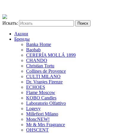
Искать:
Акции
Бренды
Banka Home
Baobab
CERERÍA MOLLÁ 1899
CHANDO
Christian Tortu
Collines de Provence
CULTI MILANO
Dr. Vranjes Firenze
ECHOES
Flame Moscow
KOBO Candles
Laboratorio Olfattivo
Logevy
Millefiori Milano
Monc
NEW!
Mr & Mrs Fragrance
OHSCENT