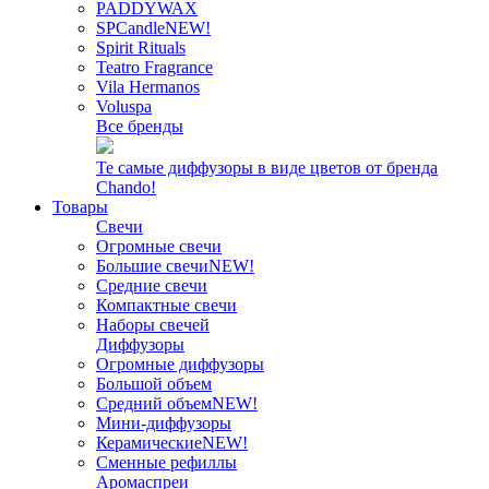
PADDYWAX
SPCandle
NEW!
Spirit Rituals
Teatro Fragrance
Vila Hermanos
Voluspa
Все бренды
Те самые диффузоры в виде цветов от бренда
Chando!
Товары
Свечи
Огромные свечи
Большие свечи
NEW!
Средние свечи
Компактные свечи
Наборы свечей
Диффузоры
Огромные диффузоры
Большой объем
Средний объем
NEW!
Мини-диффузоры
Керамические
NEW!
Сменные рефиллы
Аромаспреи