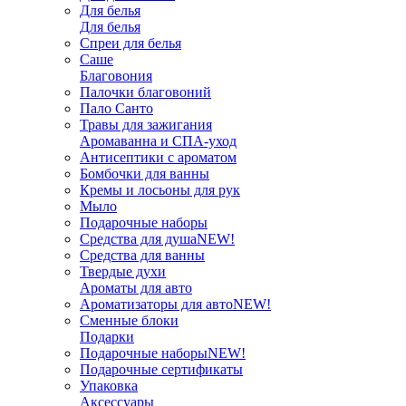
Для белья
Для белья
Спреи для белья
Саше
Благовония
Палочки благовоний
Пало Санто
Травы для зажигания
Аромаванна и СПА-уход
Антисептики с ароматом
Бомбочки для ванны
Кремы и лосьоны для рук
Мыло
Подарочные наборы
Средства для душа
NEW!
Средства для ванны
Твердые духи
Ароматы для авто
Ароматизаторы для авто
NEW!
Сменные блоки
Подарки
Подарочные наборы
NEW!
Подарочные сертификаты
Упаковка
Аксессуары