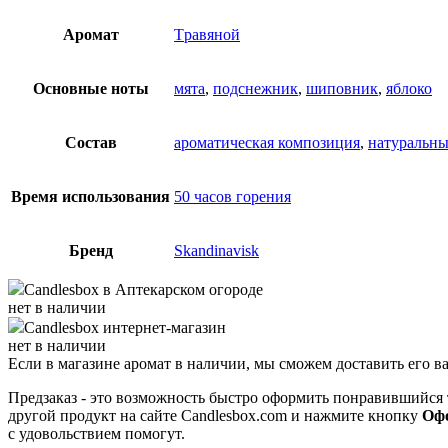
Аромат
Tравяной
Основные ноты
мята
,
подснежник
,
шиповник
,
яблоко
Состав
ароматическая композиция
,
натуральны
Время использования
50 часов горения
Бренд
Skandinavisk
Candlesbox
в Аптекарском огороде
нет в наличии
Candlesbox
интернет-магазин
нет в наличии
Если в магазине аромат в наличии, мы сможем доставить его в
Предзаказ - это возможность быстро оформить понравившийся 
другой продукт на сайте Candlesbox.com и нажмите кнопку
Офо
с удовольствием помогут.