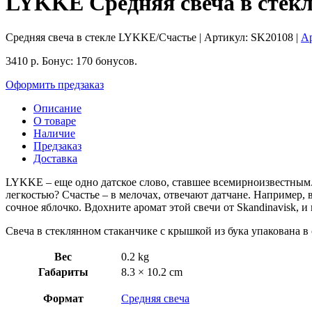
LYKKE Средняя свеча в стекле
Средняя свеча в стекле LYKKE/Счастье
| Артикул:
SK20108
|
Ар
3410
р.
Бонус:
170 бонусов.
Оформить предзаказ
Описание
О товаре
Наличие
Предзаказ
Доставка
LYKKE – еще одно датское слово, ставшее всемирноизвестным. О
легкостью? Счастье – в мелочах, отвечают датчане. Например,
сочное яблочко. Вдохните аромат этой свечи от Skandinavisk, и
Свеча в стеклянном стаканчике с крышкой из бука упакована в
Вес
0.2 kg
Габариты
8.3 × 10.2 cm
Формат
Средняя свеча