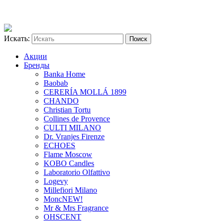
Искать:
Акции
Бренды
Banka Home
Baobab
CERERÍA MOLLÁ 1899
CHANDO
Christian Tortu
Collines de Provence
CULTI MILANO
Dr. Vranjes Firenze
ECHOES
Flame Moscow
KOBO Candles
Laboratorio Olfattivo
Logevy
Millefiori Milano
Monc
NEW!
Mr & Mrs Fragrance
OHSCENT