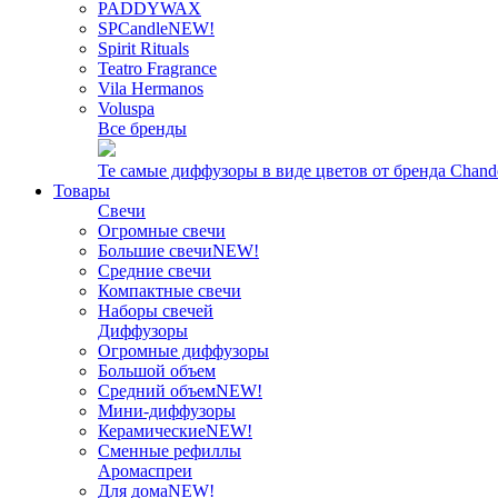
PADDYWAX
SPCandle
NEW!
Spirit Rituals
Teatro Fragrance
Vila Hermanos
Voluspa
Все бренды
Те самые диффузоры в виде цветов от бренда Chand
Товары
Свечи
Огромные свечи
Большие свечи
NEW!
Средние свечи
Компактные свечи
Наборы свечей
Диффузоры
Огромные диффузоры
Большой объем
Средний объем
NEW!
Мини-диффузоры
Керамические
NEW!
Сменные рефиллы
Аромаспреи
Для дома
NEW!