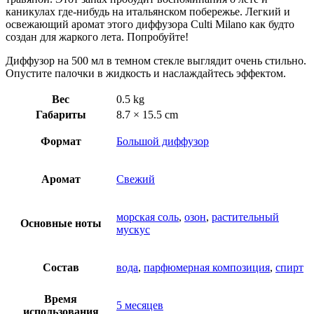
каникулах где-нибудь на итальянском побережье. Легкий и
освежающий аромат этого диффузора Culti Milano как будто
создан для жаркого лета. Попробуйте!
Диффузор на 500 мл в темном стекле выглядит очень стильно.
Опустите палочки в жидкость и наслаждайтесь эффектом.
Вес
0.5 kg
Габариты
8.7 × 15.5 cm
Формат
Большой диффузор
Аромат
Свежий
морская соль
,
озон
,
растительный
Основные ноты
мускус
Состав
вода
,
парфюмерная композиция
,
спирт
Время
5 месяцев
использования