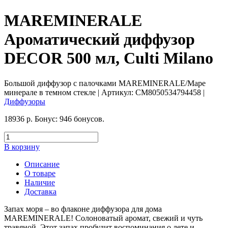
MAREMINERALE
Ароматический диффузор
DECOR 500 мл, Culti Milano
Большой диффузор с палочками MAREMINERALE/Маре
минерале в темном стекле
| Артикул:
CM8050534794458
|
Диффузоры
18936
р.
Бонус:
946 бонусов.
В корзину
Описание
О товаре
Наличие
Доставка
Запах моря – во флаконе диффузора для дома
MAREMINERALE! Солоноватый аромат, свежий и чуть
травяной. Этот запах пробудит воспоминания о лете и