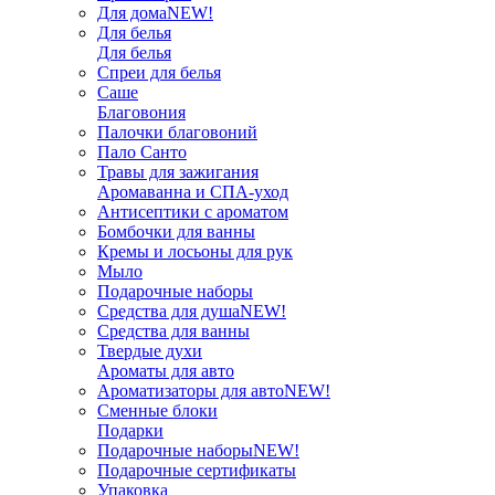
Для дома
NEW!
Для белья
Для белья
Спреи для белья
Саше
Благовония
Палочки благовоний
Пало Санто
Травы для зажигания
Аромаванна и СПА-уход
Антисептики с ароматом
Бомбочки для ванны
Кремы и лосьоны для рук
Мыло
Подарочные наборы
Средства для душа
NEW!
Средства для ванны
Твердые духи
Ароматы для авто
Ароматизаторы для авто
NEW!
Сменные блоки
Подарки
Подарочные наборы
NEW!
Подарочные сертификаты
Упаковка