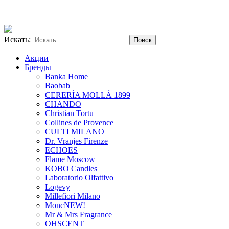
Искать:
Акции
Бренды
Banka Home
Baobab
CERERÍA MOLLÁ 1899
CHANDO
Christian Tortu
Collines de Provence
CULTI MILANO
Dr. Vranjes Firenze
ECHOES
Flame Moscow
KOBO Candles
Laboratorio Olfattivo
Logevy
Millefiori Milano
Monc
NEW!
Mr & Mrs Fragrance
OHSCENT