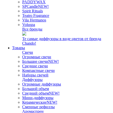
PADDYWAX
SPCandle
NEW!
Spirit Rituals
Teatro Fragrance
Vila Hermanos
Voluspa
Все бренды
Те самые диффузоры в виде цветов от бренда
Chando!
Товары
Свечи
Огромные свечи
Большие свечи
NEW!
Средние свечи
Компактные свечи
Наборы свечей
Диффузоры
Огромные диффузоры
Большой объем
Средний объем
NEW!
Мини-диффузоры
Керамические
NEW!
Сменные рефиллы
Аромаспреи