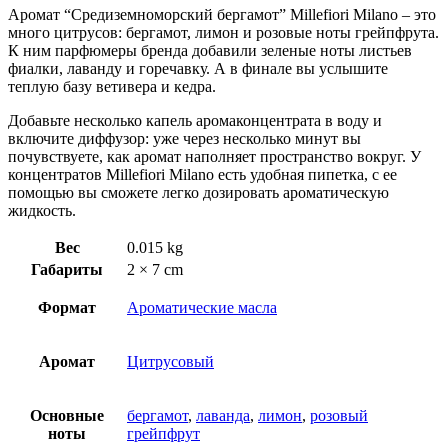
Аромат “Средиземноморский бергамот” Millefiori Milano – это
много цитрусов: бергамот, лимон и розовые ноты грейпфрута.
К ним парфюмеры бренда добавили зеленые ноты листьев
фиалки, лаванду и горечавку. А в финале вы услышите
теплую базу ветивера и кедра.
Добавьте несколько капель аромаконцентрата в воду и
включите диффузор: уже через несколько минут вы
почувствуете, как аромат наполняет пространство вокруг. У
концентратов Millefiori Milano есть удобная пипетка, с ее
помощью вы сможете легко дозировать ароматическую
жидкость.
Вес
0.015 kg
Габариты
2 × 7 cm
Формат
Ароматические масла
Аромат
Цитрусовый
Основные
бергамот
,
лаванда
,
лимон
,
розовый
ноты
грейпфрут