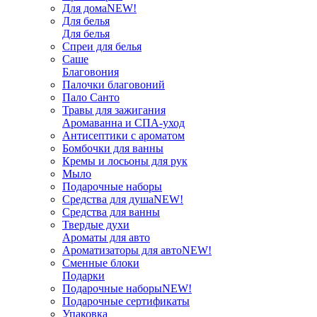
Для дома
NEW!
Для белья
Для белья
Спреи для белья
Саше
Благовония
Палочки благовоний
Пало Санто
Травы для зажигания
Аромаванна и СПА-уход
Антисептики с ароматом
Бомбочки для ванны
Кремы и лосьоны для рук
Мыло
Подарочные наборы
Средства для душа
NEW!
Средства для ванны
Твердые духи
Ароматы для авто
Ароматизаторы для авто
NEW!
Сменные блоки
Подарки
Подарочные наборы
NEW!
Подарочные сертификаты
Упаковка