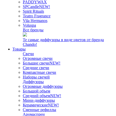
PADDYWAX
SPCandle
NEW!
Spirit Rituals
Teatro Fragrance
Vila Hermanos
Voluspa
Все бренды
Те самые диффузоры в виде цветов от бренда
Chando!
Товары
Свечи
Огромные свечи
Большие свечи
NEW!
Средние свечи
Компактные свечи
Наборы свечей
Диффузоры
Огромные диффузоры
Большой объем
Средний объем
NEW!
Мини-диффузоры
Керамические
NEW!
Сменные рефиллы
Аромаспреи