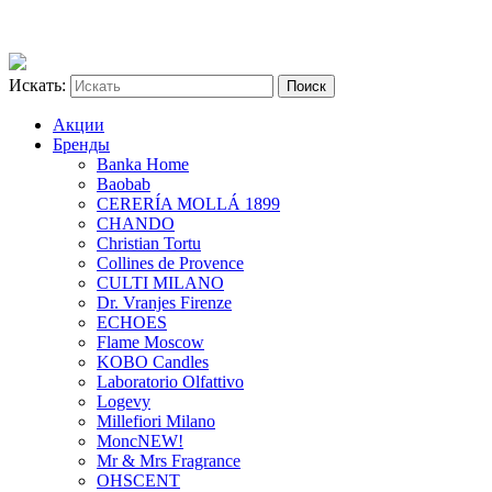
Искать:
Акции
Бренды
Banka Home
Baobab
CERERÍA MOLLÁ 1899
CHANDO
Christian Tortu
Collines de Provence
CULTI MILANO
Dr. Vranjes Firenze
ECHOES
Flame Moscow
KOBO Candles
Laboratorio Olfattivo
Logevy
Millefiori Milano
Monc
NEW!
Mr & Mrs Fragrance
OHSCENT