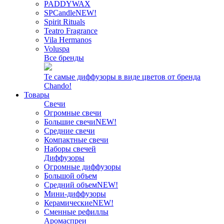
PADDYWAX
SPCandle
NEW!
Spirit Rituals
Teatro Fragrance
Vila Hermanos
Voluspa
Все бренды
Те самые диффузоры в виде цветов от бренда
Chando!
Товары
Свечи
Огромные свечи
Большие свечи
NEW!
Средние свечи
Компактные свечи
Наборы свечей
Диффузоры
Огромные диффузоры
Большой объем
Средний объем
NEW!
Мини-диффузоры
Керамические
NEW!
Сменные рефиллы
Аромаспреи