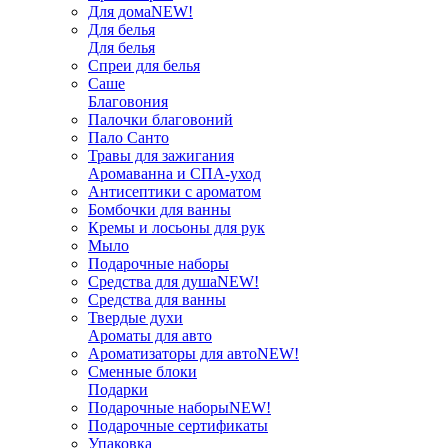
Для дома
NEW!
Для белья
Для белья
Спреи для белья
Саше
Благовония
Палочки благовоний
Пало Санто
Травы для зажигания
Аромаванна и СПА-уход
Антисептики с ароматом
Бомбочки для ванны
Кремы и лосьоны для рук
Мыло
Подарочные наборы
Средства для душа
NEW!
Средства для ванны
Твердые духи
Ароматы для авто
Ароматизаторы для авто
NEW!
Сменные блоки
Подарки
Подарочные наборы
NEW!
Подарочные сертификаты
Упаковка