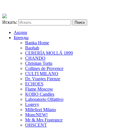
Искать:
Акции
Бренды
Banka Home
Baobab
CERERÍA MOLLÁ 1899
CHANDO
Christian Tortu
Collines de Provence
CULTI MILANO
Dr. Vranjes Firenze
ECHOES
Flame Moscow
KOBO Candles
Laboratorio Olfattivo
Logevy
Millefiori Milano
Monc
NEW!
Mr & Mrs Fragrance
OHSCENT