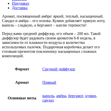
Предзаказ
Доставка
Аромат, посвященный амбре: яркий, теплый, насыщенный.
Сандал и амбра – его основа. Кумин добавляет пряную ноту,
ваниль – сладкую, а бергамот – каплю терпкости!
Перед вами средний диффузор, его объем – 200 мл. Такой
диффузор будет радовать своим ароматом 6-8 недель, в
зависимости от влажности воздуха и количества
используемых палочек. Подарочная коробочка делает его
готовым презентом поклоннику насыщенных сложных
композиций.
Формат
Средний диффузор
Аромат
Пряный
ваниль
,
амбра
,
бергамот
,
кумин
,
Основные ноты
сандал